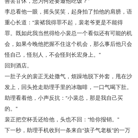
善罢甘休，您为何还要邀他吃饭？”
李总看他一眼，摇头笑笑，起身拍了拍他的肩膀，语
重心长道：“裴褚我得罪不起，裴老爷更是不能得
罪。既如此我当然得给小裴总一个看似还有可能的机
会，如果今晚他把握不住这个机会，那么事后他只会
怪自己，怪别人，不会怪到长宏身上。”
回到酒店。
一肚子火的裴正无处撒气，烦躁地脱下外套，甩在沙
发上，回头抢走助理手里的冰咖啡，一口气喝下肚。
助理看着他，小声反抗：“小裴总，那是我自己买
的。”
裴正把空杯丢还给他，头也不回：“给你报销。”
下一秒，助理手机收到一条来自“孩子气老板”的一万