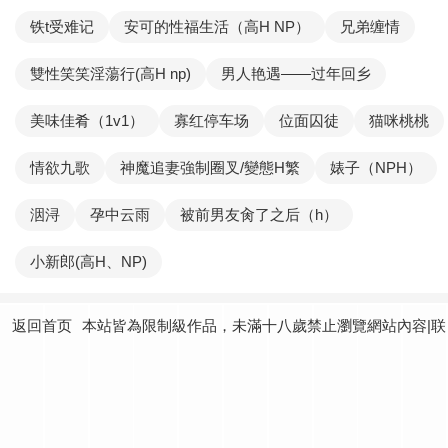
铁t受难记
安可的性福生活（高H NP）
兄弟缠情
雙性笑笑淫蕩行(高H np)
男人艳遇——过年回乡
美味佳肴（1v1）
寡红停车场
位面囚徒
猫咪桃桃
情欲九歌
神魔追妻強制圈叉/變態H繁
婊子（NPH）
洇浔
孕中云雨
被前男友肏了之后（h）
小新郎(高H、NP)
返回首页
本站皆為限制級作品，未滿十八歲禁止瀏覽網站內容|联
系我们：
yundtjoey24@gmail.com
|