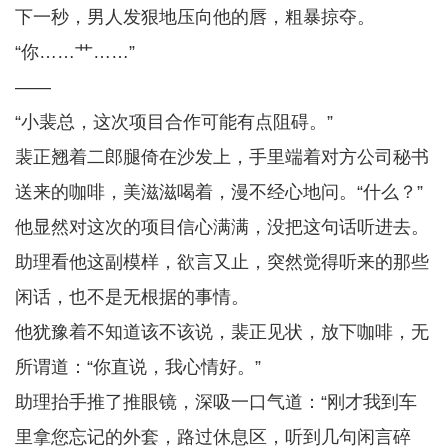
下一秒，男人发狠地压向他的唇，粗暴掠夺。
“你……艹……”
——
“小裴总，这次项目合作可能有点阻碍。”
裴正翘着二郎腿倚在沙发上，手里端着对方公司秘书
送来的咖啡，美滋滋喝着，漫不经心地问。“什么？”
他显然对这次的项目信心满满，没把这句话听进去。
助理看他这副模样，欲言又止，突然觉得听来的那些
闲话，也不是无根据的事情。
他犹豫着不知道该不该说，裴正见状，放下咖啡，无
所谓道：“你直说，我心情好。”
助理抬手推了推眼镜，深吸一口气道：“刚才我到车
里拿您忘记的外套，路过休息区，听到几句闲言碎