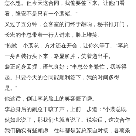
怎么想。但今天这合同，我偏要签下来。让他们看
看，隆安不是只有一个裴褚。”
又过了五分钟，会客室的门终于敲响，秘书推开门，
长宏的李总带着一行人进来，脸上堆笑。
“抱歉，小裴总，方才还在开会，让你久等了。”李总
一身西装行头下来，略显臃肿，笑着递出手。
裴正起身回握，语气良好：“李总公务繁忙，我等得
起。只要今天的合同能顺利签下，我的时间多得
是。”
他这话，倒让李总脸上的笑容僵了瞬。
李总身后的副总干咳了声，上前一步道：“小裴总既
然如此说了，那我们也就直说了。说实话，这次合作
我们确实有些顾虑，往年都是裴总亲自对接，各项条