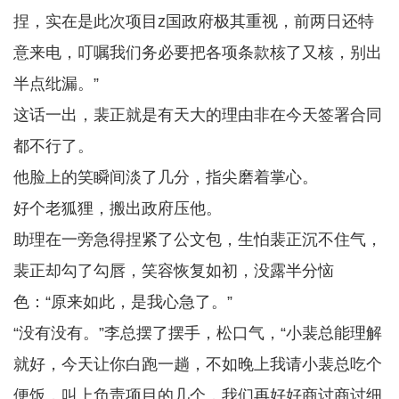
捏，实在是此次项目z国政府极其重视，前两日还特
意来电，叮嘱我们务必要把各项条款核了又核，别出
半点纰漏。”
这话一出，裴正就是有天大的理由非在今天签署合同
都不行了。
他脸上的笑瞬间淡了几分，指尖磨着掌心。
好个老狐狸，搬出政府压他。
助理在一旁急得捏紧了公文包，生怕裴正沉不住气，
裴正却勾了勾唇，笑容恢复如初，没露半分恼
色：“原来如此，是我心急了。”
“没有没有。”李总摆了摆手，松口气，“小裴总能理解
就好，今天让你白跑一趟，不如晚上我请小裴总吃个
便饭，叫上负责项目的几个，我们再好好商讨商讨细