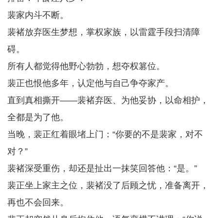
裴家内斗不断。
裴褚放弃医生梦想，掌权家族，以雷霆手段扫清障
碍。
所有人都觉得他野心勃勃，想夺权篡位。
裴正也恨他多年，认定他与自己争夺家产。
直到真相撕开——裴褚弃医、为他妥协，以命相护，
全都是为了他。
当晚，裴正红着眼堵上门：“你要的不是裴家，对不
对？”
裴褚深受重伤，却还是扯出一抹笑回答他：“是。”
裴正坐上家主之位，裴褚没了后顾之忧，准备离开，
再也不会回来。