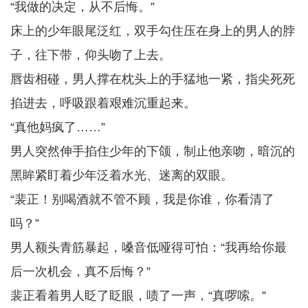
“我做的决定，从不后悔。”
床上的少年眼尾泛红，双手勾住压在身上的男人的脖
子，往下带，仰头吻了上去。
唇齿相碰，男人撑在枕头上的手猛地一紧，指尖死死
掐进去，呼吸跟着艰难沉重起来。
“真他妈疯了……”
男人突然伸手掐住少年的下颌，制止他亲吻，暗沉的
黑眸紧盯着少年泛着水光、迷离的双眼。
“裴正！别喝酒就不管不顾，我是你谁，你看清了
吗？”
男人额头青筋暴起，嗓音低哑得可怕：“我再给你最
后一次机会，真不后悔？”
裴正看着男人眨了眨眼，啧了一声，“真啰嗦。”