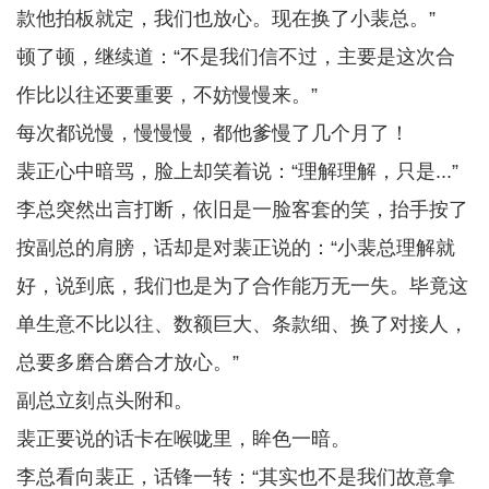
款他拍板就定，我们也放心。现在换了小裴总。”
顿了顿，继续道：“不是我们信不过，主要是这次合
作比以往还要重要，不妨慢慢来。”
每次都说慢，慢慢慢，都他爹慢了几个月了！
裴正心中暗骂，脸上却笑着说：“理解理解，只是...”
李总突然出言打断，依旧是一脸客套的笑，抬手按了
按副总的肩膀，话却是对裴正说的：“小裴总理解就
好，说到底，我们也是为了合作能万无一失。毕竟这
单生意不比以往、数额巨大、条款细、换了对接人，
总要多磨合磨合才放心。”
副总立刻点头附和。
裴正要说的话卡在喉咙里，眸色一暗。
李总看向裴正，话锋一转：“其实也不是我们故意拿