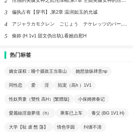
2
性感的美腿女神之乱伦绿帽,第7章 空姐美腿女神的丝袜足交
3
偏执占有【穿书】,第2章 温润如玉的允诚
4
アジャラカモクレン ごじょう テケレッツのパー,【No. 42 Rube Goldberg Machine】十四
5
偷妳 (H 1v1 甜文伪出轨),看她自慰H
热门标签
嫡女谋权：睡个摄政王当靠山
她想放纵肆意np
同性恋
爱
淫
陷宠（高h ）1V1
性奴男妻（雙性 高H）[繁體版]
小保姆撩春记
愛麗絲淫遊夢境（h）
乘客已上车
養父 (BG 1V1 H)
大学【耻 虐 憋 荡】
情色学园
纠缠不清