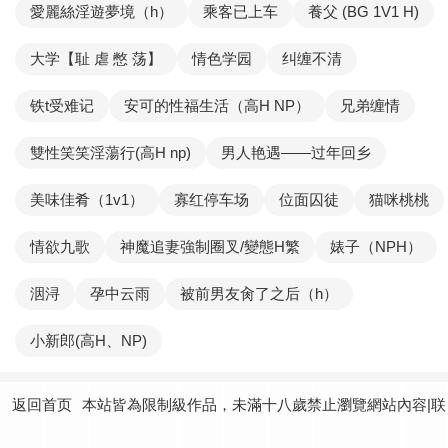
愛麗絲淫遊夢境（h）
乘客已上车
養父 (BG 1V1 H)
大学【耻 虐 憋 荡】
情色学园
纠缠不清
铁t受难记
安可的性福生活（高H NP）
兄弟缠情
雙性笑笑淫蕩行(高H np)
男人艳遇——过年回乡
美味佳肴（1v1）
寡红停车场
位面囚徒
猫咪桃桃
情欲九歌
神魔追妻強制圈叉/變態H繁
婊子（NPH）
洇浔
孕中云雨
被前男友肏了之后（h）
小新郎(高H、NP)
返回首页
本站皆為限制級作品，未滿十八歲禁止瀏覽網站內容|联