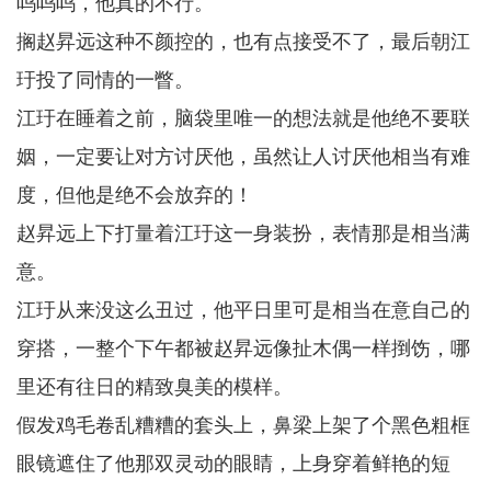
呜呜呜，他真的不行。
搁赵昇远这种不颜控的，也有点接受不了，最后朝江
玗投了同情的一瞥。
江玗在睡着之前，脑袋里唯一的想法就是他绝不要联
姻，一定要让对方讨厌他，虽然让人讨厌他相当有难
度，但他是绝不会放弃的！
赵昇远上下打量着江玗这一身装扮，表情那是相当满
意。
江玗从来没这么丑过，他平日里可是相当在意自己的
穿搭，一整个下午都被赵昇远像扯木偶一样捯饬，哪
里还有往日的精致臭美的模样。
假发鸡毛卷乱糟糟的套头上，鼻梁上架了个黑色粗框
眼镜遮住了他那双灵动的眼睛，上身穿着鲜艳的短