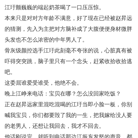
江玗颤巍巍的端起奶茶喝了一口压压惊。
本来只是对对方年龄不满意，好了现在已经被赵昇远
的猜测，先入为主把对方脑补成了大腹便便身材微胖
头发也不怎么浓密的中年男人了。
骨灰级颜控选手江玗此刻毫不夸张的说，心脏真有被
吓得突突跳，脑子里只有一个念头，赶紧收拾收拾逃
吧。
这委屈谁爱受谁受，他绝不会。
晚上江峥来电话：宝贝在哪？怎么没回家吃饭？
正在赵昇远家里混吃混喝的江玗当即小脸一板，你别
喊我宝贝，你们都要毁了我的一生，把我嫁给没人要
的老男人，还想让我回去，我才不回去。
他话刚说完，就听到电话那边江振东发怒的声音，都