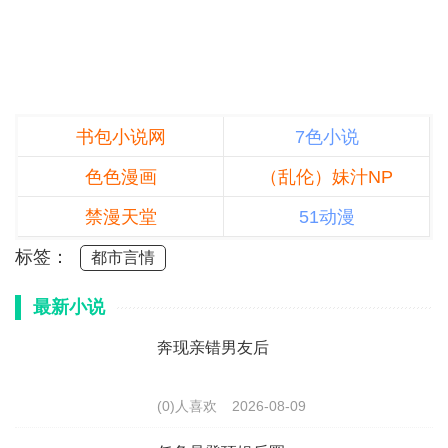
书包小说网
7色小说
色色漫画
（乱伦）妹汁NP
禁漫天堂
51动漫
标签：
都市言情
最新小说
奔现亲错男友后
(0)人喜欢
2026-08-09