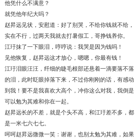
他凭什么不满意？
就凭他年纪大吗？
赵昇远见状，安慰道：好了别哭，不给你钱就不给，
实在不行，过两天我就去打暑假工，哥挣钱养你。
江玗抹了一下眼泪，哼哼说：我哭是因为钱吗！
见他恢复，赵昇远这才放心，嗯嗯，你最有钱！
江玗泪眼汪汪，纤细的睫毛根部还悬着一滴要落不落
的泪，此时眨眼掉落下来，不过你刚刚的话，有感动
到我！要不是我喜欢大高个，冲你这么对我，我倒是
可以勉为其难和你在一起。
赵昇远长的不差，就是个头不高，和江玗差不多，都
是一米七六七七。
呵呵赵昇远微微一笑：谢谢，也别太勉为其难，如果