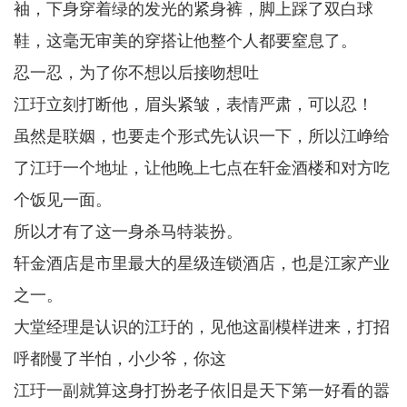
袖，下身穿着绿的发光的紧身裤，脚上踩了双白球
鞋，这毫无审美的穿搭让他整个人都要窒息了。
忍一忍，为了你不想以后接吻想吐
江玗立刻打断他，眉头紧皱，表情严肃，可以忍！
虽然是联姻，也要走个形式先认识一下，所以江峥给
了江玗一个地址，让他晚上七点在轩金酒楼和对方吃
个饭见一面。
所以才有了这一身杀马特装扮。
轩金酒店是市里最大的星级连锁酒店，也是江家产业
之一。
大堂经理是认识的江玗的，见他这副模样进来，打招
呼都慢了半怕，小少爷，你这
江玗一副就算这身打扮老子依旧是天下第一好看的嚣