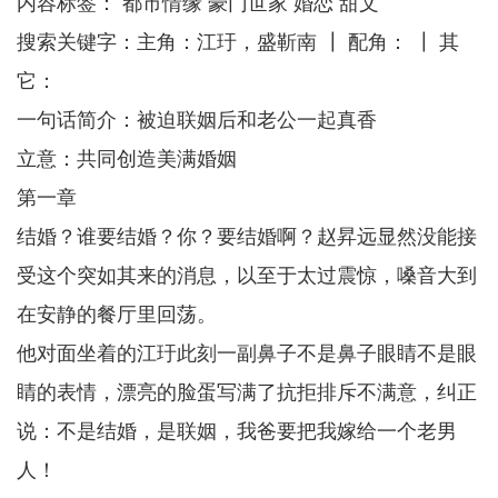
内容标签： 都市情缘 豪门世家 婚恋 甜文
搜索关键字：主角：江玗，盛靳南 ┃ 配角： ┃ 其
它：
一句话简介：被迫联姻后和老公一起真香
立意：共同创造美满婚姻
第一章
结婚？谁要结婚？你？要结婚啊？赵昇远显然没能接
受这个突如其来的消息，以至于太过震惊，嗓音大到
在安静的餐厅里回荡。
他对面坐着的江玗此刻一副鼻子不是鼻子眼睛不是眼
睛的表情，漂亮的脸蛋写满了抗拒排斥不满意，纠正
说：不是结婚，是联姻，我爸要把我嫁给一个老男
人！