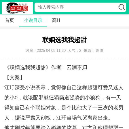
首页
小说目录
高H
联姻选我我超甜
时间：2025-04-08 11:20
人气：
2
来源： 网络
《联姻选我我超甜》作者：云涧不归
【文案】
江玗深受小说荼毒，觉得像自己这样超甜可爱又迷人
的小0，就该配邪魅狂狷霸道强势的小狼狗，有一天
得知自己有个联姻对象，是个比他大了十三岁的老男
人，据说严肃又刻板，江玗当场气哭离家出走。
他才刚成年就要踏入婚姻的坟墓，对方和他理想型一