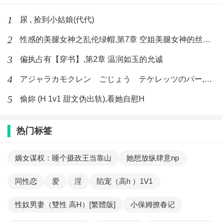
1
尿 , 捡到小姑娘(代代)
2
性感的美腿女神之乱伦绿帽,第7章 空姐美腿女神的丝袜足交
3
偏执占有【穿书】,第2章 温润如玉的允诚
4
アジャラカモクレン ごじょう テケレッツのパー,【No. 42 Rube Goldberg Machine】十四
5
偷妳 (H 1v1 甜文伪出轨),看她自慰H
热门标签
嫡女谋权：睡个摄政王当靠山
她想放纵肆意np
同性恋
爱
淫
陷宠（高h ）1V1
性奴男妻（雙性 高H）[繁體版]
小保姆撩春记