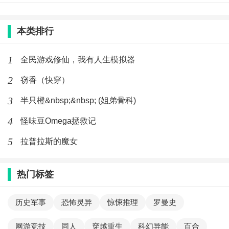
本类排行
1
全民游戏修仙，我有人生模拟器
2
窃香（快穿）
3
半只橙&nbsp;&nbsp; (姐弟骨科)
4
怪味豆Omega拯救记
5
拉普拉斯的魔女
热门标签
历史军事
恐怖灵异
惊悚推理
罗曼史
网游竞技
同人
穿越重生
科幻异能
百合