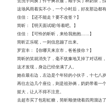
去洗手间换了件干爽衣服，顺手买了杯奶茶，找
这场风雨着实不小，一个小时后，好友那边都
佳佳：【还不能走？要不改签？】
简昕：【明天面试呢!等着吧。】
佳佳：【可怜的昕昕，来给我抱抱……】
简昕正乐呢，一则信息蹦了出来。
罗宜丰：【你哪天来京市，爸爸接你？】
简昕的笑就消失了，毫不犹豫地叉掉了对话框
这才发现，身边已经坐满了人。
她在最右边，左边是个年轻的小伙子，十七八
再往左边几个座位，则是祖孙俩，奶奶带着一
挺大，让人不得不注意。
去超市买了包彩虹糖，简昕顺便绕着四周溜达