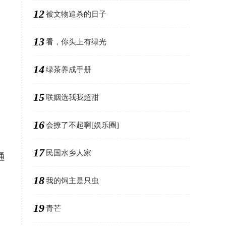
12
被文物追杀的日子
13
看，你头上有绿光
14
绿茶养成手册
15
联姻选我我超甜
16
会撩了不起啊[娱乐圈]
17
民国水乡人家
通
18
我的饲主是只虫
19
青芒