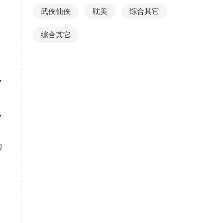
武侠仙侠
耽美
综合其它
综合其它
，
，
唧