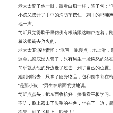
老太太瞥了他一眼，跟看白痴一样，骂了句：“叫
小孩又按开了手中的消防车按钮，刺耳的呜哇
地一声。
简昕只觉得脑子里仿佛有根筋跟这响声连着，
着这根筋去救火的。
老太太宠溺地责怪：“乖宝，跑慢点，地上滑，别
这会儿彻底没人管了，只有男生一脸愤怒的站
简昕就从他的身边走了过去，到了自己的位置
她刚刚出去，只拿了随身物品，包和围巾都在
“是那小孩！”男生在后面愤愤地说。
简昕点点头，把东西收拾好，接着看平板学习
不吭，脸上露出了失望的神色，坐在了一边，简
不管，到了飞机上，吵死！”