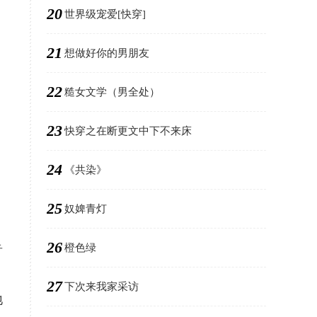
20
世界级宠爱[快穿]
21
想做好你的男朋友
22
糙女文学（男全处）
23
快穿之在断更文中下不来床
24
《共染》
25
奴婢青灯
26
橙色绿
音
27
下次来我家采访
地