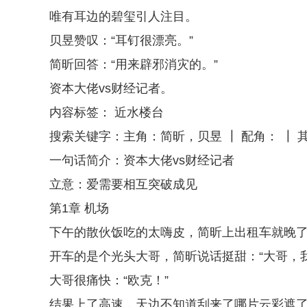
唯有耳边的碧玺引人注目。
贝昱赞叹：“耳钉很漂亮。”
简昕回答：“用来辟邪消灾的。”
资本大佬vs财经记者。
内容标签： 近水楼台
搜索关键字：主角：简昕，贝昱 ┃ 配角： ┃ 
一句话简介：资本大佬vs财经记者
立意：爱需要相互突破成见
第1章 机场
下午的散伙饭吃的太嗨皮，简昕上出租车就晚
开车的是个光头大哥，简昕说话挺甜：“大哥，
大哥很痛快：“欧克！”
结果上了高速，天边不知道刮来了哪片云彩遮