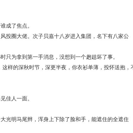
给谁成了焦点。
是风投圈大佬。次子贝嘉十八岁进入集团，名下有八家公
小时只为拿到第一手消息，没想到一个趔趄坏了事。
，这样的深秋时节，深更半夜，你衣衫单薄，投怀送抱，
为见佳人一面。
。
个大光明马尾辫，浑身上下除了脸和手，能遮住的全遮住