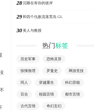
28
沉睡在有你的彼岸
29
和四个仇敌流落荒岛 GL
30
美人与教授
热门
标签
是
历史军事
恐怖灵异
惊悚推理
罗曼史
网游竞技
没
同人
穿越重生
科幻异能
不
百合
校园言情
都市言情
古代言情
奇幻玄幻
不