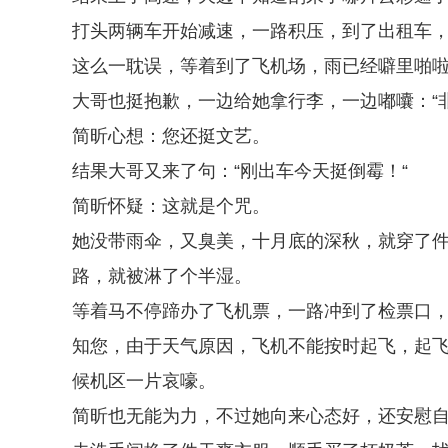
打头两辆车开始减速，一路积压，到了出租车
这么一耽误，等着到了飞机场，雨已经噼里啪
大哥也挺抱歉，一边给她拿行李，一边嘟囔：“
简昕心想：您还挺文艺。
结果大哥又来了句：“刚出车今天挺倒霉！“
简昕怀疑：这就是个咒。
她没带雨伞，又臭美，十月底的深秋，就穿了
路，就被淋了个半湿。
等着马不停蹄办了飞机票，一路冲到了检票口，
知您，由于天气原因，飞机不能按时起飞，起飞
候机区一片哀嚎。
简昕也无能为力，不过她向来心态好，还安慰