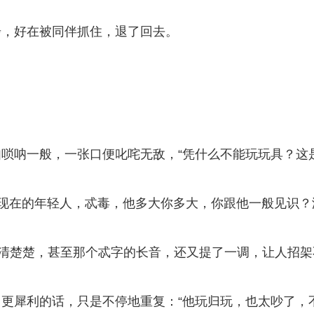
步，好在被同伴抓住，退了回去。
唢呐一般，一张口便叱咤无敌，“凭什么不能玩玩具？这
了？现在的年轻人，忒毒，他多大你多大，你跟他一般见识？
清清楚楚，甚至那个忒字的长音，还又提了一调，让人招架
更犀利的话，只是不停地重复：“他玩归玩，也太吵了，