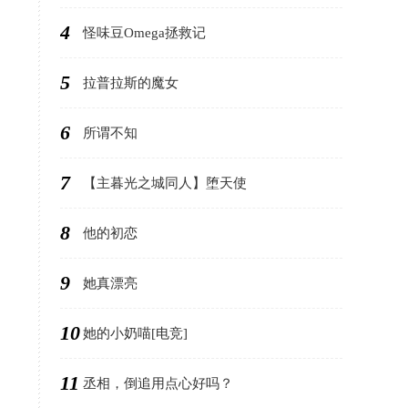
4
怪味豆Omega拯救记
5
拉普拉斯的魔女
6
所谓不知
7
【主暮光之城同人】堕天使
8
他的初恋
9
她真漂亮
10
她的小奶喵[电竞]
11
丞相，倒追用点心好吗？