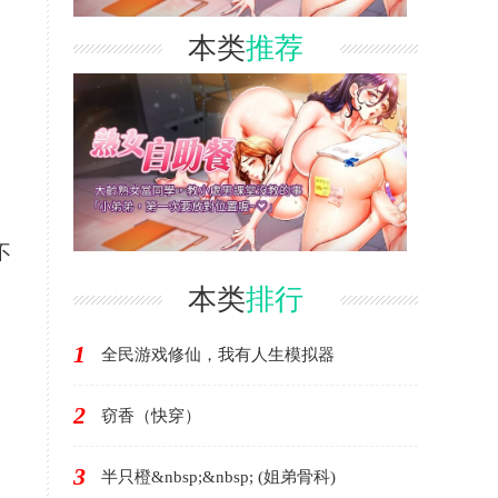
本类
推荐
不
本类
排行
1
全民游戏修仙，我有人生模拟器
2
窃香（快穿）
3
半只橙&nbsp;&nbsp; (姐弟骨科)