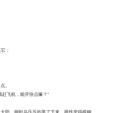
其它：
了点。
我赶飞机，能开快点嘛？”
了太阳，顿时乌压压的黑了下来，视线变得模糊。