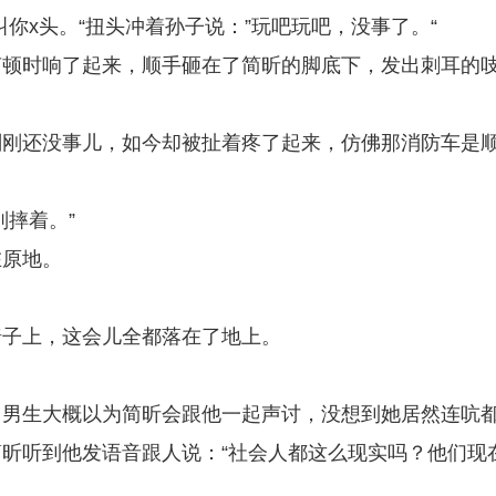
你x头。“扭头冲着孙子说：”玩吧玩吧，没事了。“
声顿时响了起来，顺手砸在了简昕的脚底下，发出刺耳的
刚刚还没事儿，如今却被扯着疼了起来，仿佛那消防车是
摔着。”
在原地。
。
椅子上，这会儿全都落在了地上。
。男生大概以为简昕会跟他一起声讨，没想到她居然连吭
昕听到他发语音跟人说：“社会人都这么现实吗？他们现