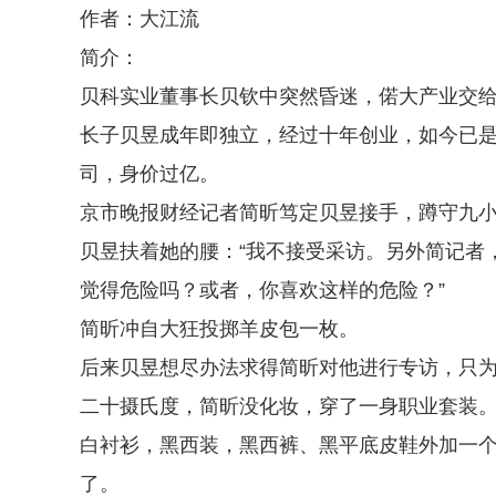
作者：大江流
简介：
贝科实业董事长贝钦中突然昏迷，偌大产业交
长子贝昱成年即独立，经过十年创业，如今已
司，身价过亿。
京市晚报财经记者简昕笃定贝昱接手，蹲守九
贝昱扶着她的腰：“我不接受采访。另外简记者
觉得危险吗？或者，你喜欢这样的危险？”
简昕冲自大狂投掷羊皮包一枚。
后来贝昱想尽办法求得简昕对他进行专访，只
二十摄氏度，简昕没化妆，穿了一身职业套装
白衬衫，黑西装，黑西裤、黑平底皮鞋外加一
了。