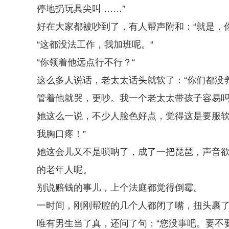
停地扔玩具尖叫 ……”
好在大家都被吵到了，有人帮声附和：“就是，
“这都没法工作，我加班呢。“
“你领着他远点行不行？“
这么多人说话，老太太话头就软了：“你们都没
管着他就哭，更吵。我一个老太太带孩子容易吗
她这么一说，不少人脸色好点，觉得这是要服软
我胸口疼！”
她这会儿又不是唢呐了，成了一把琵琶，声音
的老年人呢。
别说赔钱的事儿，上个法庭都觉得倒霉。
一时间，刚刚帮腔的几个人都闭了嘴，扭头裹
唯有男生当了真，还问了句：“您没事吧。要不