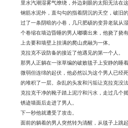
里水汽潮湿雾气缭绕，外边刺眼的太阳无法在
钢筋水泥外，直勾勾的指着阴沉的天空，破旧
过了一条阴暗的小巷，几只肥硕的变异老鼠从
个卷缩在墙边昏睡的男人嘟囔出来，他挠了挠
上去要和墙壁上挂满的爬山虎融为一体。
克拉克不设防备的接近了他遇见的第一个人。
那男人正躺在一张草编的破败毯子上安静的睡
微弱但连绵的起伏，他必然以为这个男人已经
的堆积了一层。杂乱的头发和污垢让克拉克没
克拉克干净的靴子踏上泥泞和污水，走过几个
锈迹墙面后走进了男人。
下一秒他就遭受了攻击。
面前的躺着的男人突然转为清醒，从毯子上跳