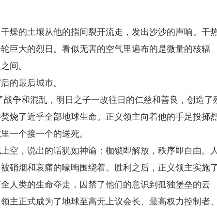
，干燥的土壤从他的指间裂开流走，发出沙沙的声响。干
一轮巨大的烈日。看似无害的空气里遍布的是微量的核辐
圾之间。
雾后的最后城市。
了战争和混乱，明日之子一改往日的仁慈和善良，创造了
影焚烧了近乎全部地球生命。正义领主向着他的手足投掷
坑里一个接一个的送死。
战上空，说出的话犹如神谕：枷锁即解放，秩序即自由。
，被硝烟和哀痛的嚎啕围绕着。胜利之后，正义领主实施
下全人类的生命夺走，囚禁了他们的意识到孤独堡垒的云
义领主正式成为了地球至高无上议会长、最高权力控制者