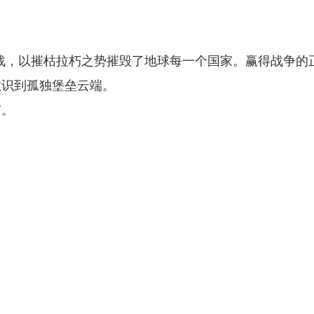
战，以摧枯拉朽之势摧毁了地球每一个国家。赢得战争的
意识到孤独堡垒云端。
市。