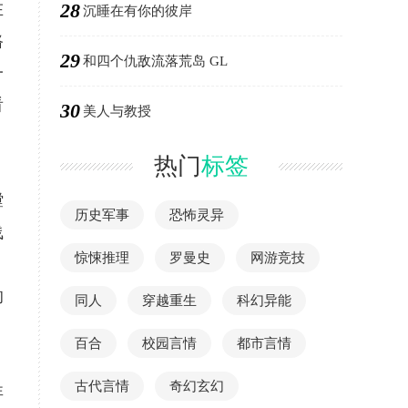
28
在
沉睡在有你的彼岸
路
29
和四个仇敌流落荒岛 GL
一
看
30
美人与教授
热门
标签
膛
历史军事
恐怖灵异
浅
惊悚推理
罗曼史
网游竞技
的
同人
穿越重生
科幻异能
百合
校园言情
都市言情
古代言情
奇幻玄幻
非