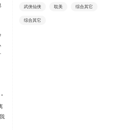
他
武侠仙侠
耽美
综合其它
综合其它
沙
心
可
”
离
我