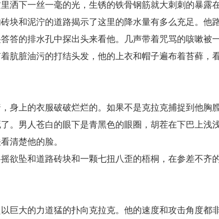
这里洒下一丝一毫的光，生锈的铁骨钢筋就大刺刺的暴露
的砖块和泥泞的道路揭示了这里的降水量有多么充足。他
湿答答的排水孔中探出头来看他。几声带着咒骂的咳嗽被
有着肮脏油污的打结头发，他的上衣和帽子遍布着苔藓，
着，身上的衣服破破烂烂的。如果不是克拉克捕捉到他胸
死了。男人苍白的眼下是青黑色的眼圈，胡茬在下巴上浅
法看清楚他的脸。
摇摇欲坠和道路砖块和一颗七扭八歪的梧桐，在参差不齐
起以巨大的力道猛的扑向克拉克。他的速度和攻击角度都