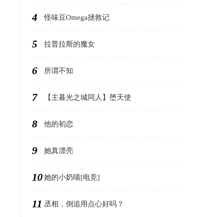
4
怪味豆Omega拯救记
5
拉普拉斯的魔女
6
所谓不知
7
【主暮光之城同人】堕天使
8
他的初恋
9
她真漂亮
10
她的小奶喵[电竞]
11
丞相，倒追用点心好吗？