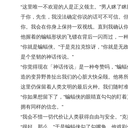
“这里唯一不欢迎的人是正义领主。”男人眯了
于你，先生，我没法确定你说的话可不可信。
你。我会在你身上保持一双视线。直到我确认你
他握着的蝙蝠形状的飞镖在背后一闪而过，一
“你就是蝙蝠侠。”于是克拉克惊讶，“你就是
是个坚韧的神话传说。”
“你觉得现在「神话传说」是一种夸赞吗，”蝙
造的变异野兽扯出我们的心脏大快朵颐。他将所
这里仍保留着人类文明的最后火种。我们随时准
“你如果想留下了，”蝙蝠侠的眼睛直勾勾的盯
拥有同样的信念。”
“我会不惜一切代价让人类获得自由与安全。”
“很好，那么，”于是蝙蝠侠勾了勾嘴角，他戏