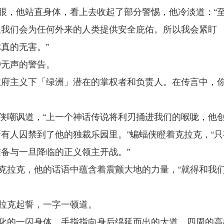
眯眼，他站直身体，看上去收起了部分警惕，他冷淡道：“
但我们会为任何外来的人类提供安全庇佑。所以我会紧盯
真的无害。”
种无声的警告。
无政府主义下「绿洲」潜在的掌权者和负责人。在传言中，
蝠侠嘲讽道，“上一个神话传说将利刃捅进我们的喉咙，他
有人囚禁到了他的独裁乐园里。”蝙蝠侠瞪着克拉克，“只
备与一旦降临的正义领主开战。”
着克拉克，他的话语中蕴含着震颤大地的力量，“就得和我
克拉克起誓，一字一顿道。
剧化的一闪身体，手指指向身后绵延而出的大道。四周的高