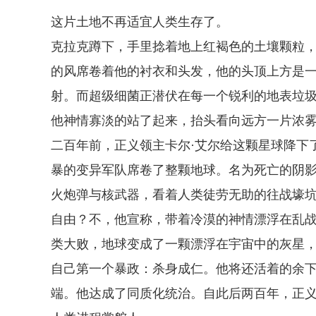
这片土地不再适宜人类生存了。
克拉克蹲下，手里捻着地上红褐色的土壤颗粒
的风席卷着他的衬衣和头发，他的头顶上方是
射。而超级细菌正潜伏在每一个锐利的地表垃
他神情寡淡的站了起来，抬头看向远方一片浓
二百年前，正义领主卡尔·艾尔给这颗星球降下
暴的变异军队席卷了整颗地球。名为死亡的阴
火炮弹与核武器，看着人类徒劳无助的往战壕
自由？不，他宣称，带着冷漠的神情漂浮在乱
类大败，地球变成了一颗漂浮在宇宙中的灰星
自己第一个暴政：杀身成仁。他将还活着的余
端。他达成了同质化统治。自此后两百年，正