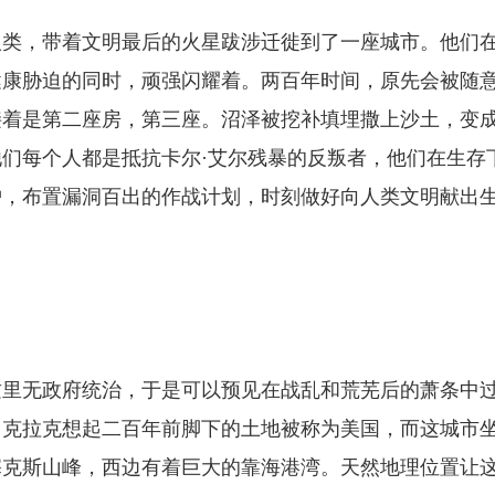
人类，带着文明最后的火星跋涉迁徙到了一座城市。他们
健康胁迫的同时，顽强闪耀着。两百年时间，原先会被随
接着是第二座房，第三座。沼泽被挖补填埋撒上沙土，变
们每个人都是抵抗卡尔·艾尔残暴的反叛者，他们在生存
护，布置漏洞百出的作战计划，时刻做好向人类文明献出
这里无政府统治，于是可以预见在战乱和荒芜后的萧条中
。克拉克想起二百年前脚下的土地被称为美国，而这城市
塞克斯山峰，西边有着巨大的靠海港湾。天然地理位置让