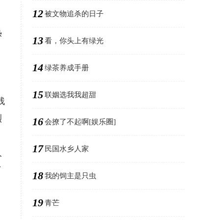
12
被文物追杀的日子
热
13
看，你头上有绿光
14
绿茶养成手册
15
联姻选我我超甜
残
烈
16
会撩了不起啊[娱乐圈]
17
民国水乡人家
人
了
18
我的饲主是只虫
19
青芒
、