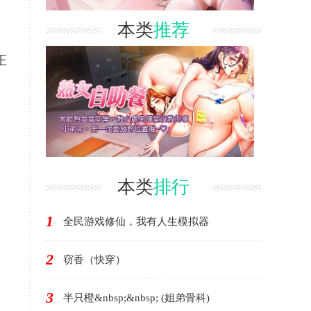
本类
推荐
正
本类
排行
1
全民游戏修仙，我有人生模拟器
2
窃香（快穿）
3
半只橙&nbsp;&nbsp; (姐弟骨科)