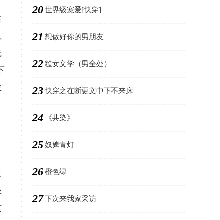
20
世界级宠爱[快穿]
在
21
意
想做好你的男朋友
成
22
糙女文学（男全处）
下
生
23
快穿之在断更文中下不来床
24
《共染》
25
奴婢青灯
26
橙色绿
过
坐
27
下次来我家采访
这