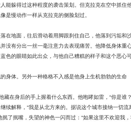
没人能躲得过这种程度的袭击策划。但克拉克在空中抓住
线像是慢动作一样从克拉克的侧脸划过。
点落在地面，往后滑动着用脚跟刹住自己，他落到污垢和
他并没有分出一丝一毫注意力去表现痛苦。他降低身体重
双蓝色的眼睛如此出众，与他自己糟糕的样子和这个恶心
克的身体。另外一种格格不入感是他身上生机勃勃的生命
他藏在身后的手上握着什么东西。他咆哮如雷，“你是谁？
，继续解释，“我是从北方来的。据说这个城市接纳一切流
他抿了抿嘴，失望的神色一闪而过：“如果这里不欢迎我，