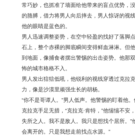
常巧妙，也抓准了墙面给他带来的盲点优势，
的胳膊，借力将男人向后摔去，男人惊讶的视
他的眼睛是蓝色的。
男人迅速调整姿势，在空中轻盈的找好了落脚
石上，整个赤裸的脚底瞬间变得鲜血淋淋。但
到地面，像捕食者摆出警惕的出击姿势。他那
怖的城市格格不入。
男人发出狺狺低吼，他锐利的视线穿透过克拉
力，像是沙漠里顽强生长的胡杨。
“你不是哥谭人。”男人低声。他警惕的盯着他。
克拉克手足无措，“克拉克·肯特，”他惴惴不安
失所之人。我不是敌人。我只是想找个居所。”
会离开的。只是我想走前找点水源。”