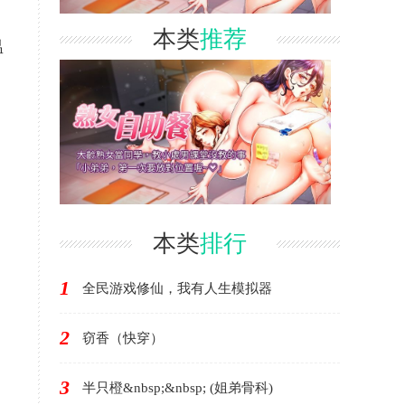
本类
推荐
温
本类
排行
1
全民游戏修仙，我有人生模拟器
2
窃香（快穿）
3
半只橙&nbsp;&nbsp; (姐弟骨科)