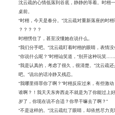
沈云疏的心情低落到谷底，静静的等着。时栩
桌前。
“时栩，今天是春分。”沈云疏对重新落座的时栩
？？？？？
时栩愣住了，甚至没懂她在说什么。
“我们分手吧。”沈云疏盯着时栩的眼睛，表情
“你说什么呢？”时栩讪笑道，“别开这种玩笑……
“我是认真的，考虑了很久，很清楚。”沈云疏
吧。”说出的话冷静又残忍。
“我哪里得罪你了啊？”时栩反应过来，有些激
谁啊？！我天天东奔西走不就是为了你能过上
岁了，你现在说不合适？你早干嘛去了啊？”
“不是这样的。”沈云疏红了眼睛，却依然尽力