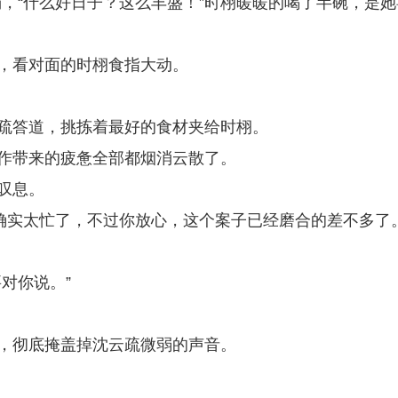
，“什么好日子？这么丰盛！”时栩暖暖的喝了半碗，是她
说，看对面的时栩食指大动。
云疏答道，挑拣着最好的食材夹给时栩。
工作带来的疲惫全部都烟消云散了。
叹息。
确实太忙了，不过你放心，这个案子已经磨合的差不多了
对你说。”
起，彻底掩盖掉沈云疏微弱的声音。