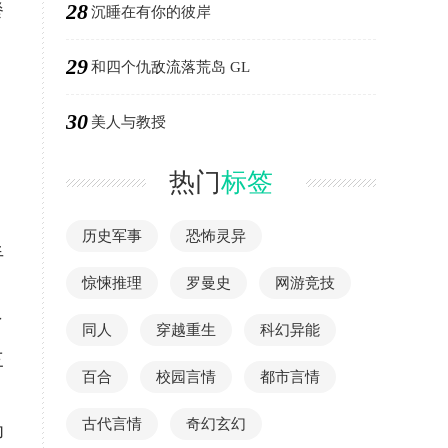
28
餐
沉睡在有你的彼岸
29
和四个仇敌流落荒岛 GL
30
美人与教授
热门
标签
历史军事
恐怖灵异
手
惊悚推理
罗曼史
网游竞技
了
同人
穿越重生
科幻异能
三
百合
校园言情
都市言情
古代言情
奇幻玄幻
为