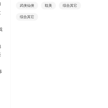
和
武侠仙侠
耽美
综合其它
过
综合其它
我
抱
还
多