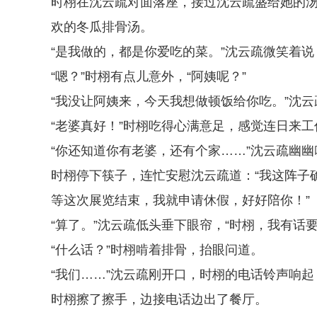
时栩在沈云疏对面落座，接过沈云疏盛给她的汤
欢的冬瓜排骨汤。
“是我做的，都是你爱吃的菜。”沈云疏微笑着
“嗯？”时栩有点儿意外，“阿姨呢？”
“我没让阿姨来，今天我想做顿饭给你吃。”沈
“老婆真好！”时栩吃得心满意足，感觉连日来
“你还知道你有老婆，还有个家……”沈云疏幽幽
时栩停下筷子，连忙安慰沈云疏道：“我这阵子
等这次展览结束，我就申请休假，好好陪你！”
“算了。”沈云疏低头垂下眼帘，“时栩，我有话要
“什么话？”时栩啃着排骨，抬眼问道。
“我们……”沈云疏刚开口，时栩的电话铃声响
时栩擦了擦手，边接电话边出了餐厅。