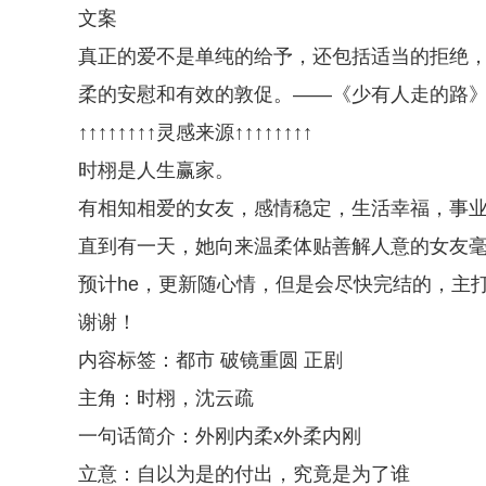
文案
真正的爱不是单纯的给予，还包括适当的拒绝
柔的安慰和有效的敦促。——《少有人走的路
↑↑↑↑↑↑↑↑灵感来源↑↑↑↑↑↑↑↑
时栩是人生赢家。
有相知相爱的女友，感情稳定，生活幸福，事
直到有一天，她向来温柔体贴善解人意的女友
预计he，更新随心情，但是会尽快完结的，主
谢谢！
内容标签：都市 破镜重圆 正剧
主角：时栩，沈云疏
一句话简介：外刚内柔x外柔内刚
立意：自以为是的付出，究竟是为了谁