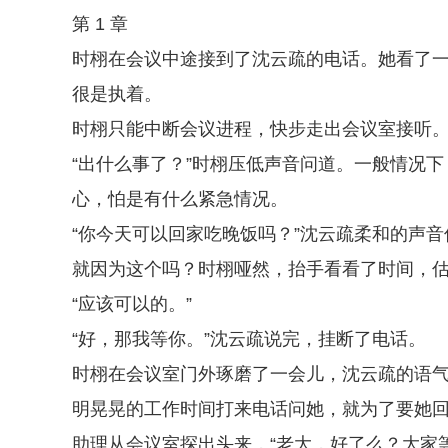
第 1 章
时栩在会议中途接到了沈云疏的电话。她看了
很是执着。
时栩只能中断会议进程，快步走出会议室接听
“出什么事了？”时栩压低声音问道。一般情况
心，怕是有什么紧急情况。
“你今天可以回家吃晚饭吗？”沈云疏柔和的声音
就因为这个吗？时栩哑然，抬手看看了时间，
“应该可以的。”
“好，那我等你。”沈云疏说完，挂断了电话。
时栩在会议室门外琢磨了一会儿，沈云疏的语
明晃晃的工作时间打来电话问她，就为了要她
助理从会议室探出头来，“老大，好了么？大家等