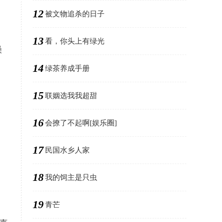
12
被文物追杀的日子
13
看，你头上有绿光
躁
14
绿茶养成手册
15
联姻选我我超甜
16
会撩了不起啊[娱乐圈]
17
民国水乡人家
18
我的饲主是只虫
19
青芒