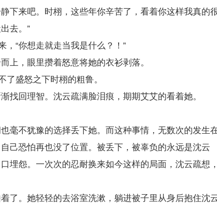
都冷静下来吧。时栩，这些年你辛苦了，看着你这样我真的
出去。”
来，“你想走就走当我是什么？！”
身而上，眼里攒着怒意将她的衣衫剥落。
挡不了盛怒之下时栩的粗鲁。
渐渐找回理智。沈云疏满脸泪痕，期期艾艾的看着她。
。
栩也毫不犹豫的选择丢下她。而这种事情，无数次的发生
，自己恐怕再也没了位置。被丢下，被辜负的永远是沈云
出口埋怨。一次次的忍耐换来如今这样的局面，沈云疏想
睡着了。她轻轻的去浴室洗漱，躺进被子里从身后抱住沈