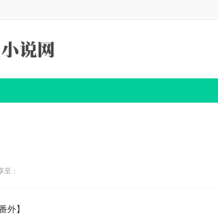
享至：
+番外】