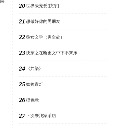
喜
20
世界级宠爱[快穿]
21
想做好你的男朋友
22
糙女文学（男全处）
23
快穿之在断更文中下不来床
24
《共染》
。
25
奴婢青灯
26
橙色绿
27
下次来我家采访