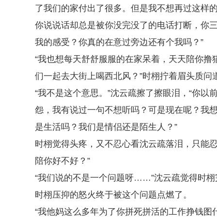
了我们的家付出了很多。但是我不想再过这样
你说说话却总是被你没完没了的电话打断，你
我的感受？你真的在意过旁边还有个我吗？”
“我也想每天舒舒服服的在家呆着，天天陪你撸
们一起去大街上喝西北风？”时栩拧着眉头质问
“我不是这个意思。”沈云疏擦了擦眼泪，“你
怨，我有说过一句不想听吗？可是现在呢？我
是生活吗？我们是情侣还是陌生人？”
时栩觉得头疼，又不忍心看沈云疏落泪，只能忍
陪你好不好？”
“我们说的不是一个问题呀……”沈云疏觉得时栩
时栩压抑的怒火终于被这个问题点燃了。
“我他妈这么多年为了你拼死拼活的工作挣钱图