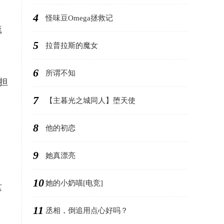
4
怪味豆Omega拯救记
疏
5
拉普拉斯的魔女
6
所谓不知
担
7
【主暮光之城同人】堕天使
8
他的初恋
9
她真漂亮
10
她的小奶喵[电竞]
这
11
丞相，倒追用点心好吗？