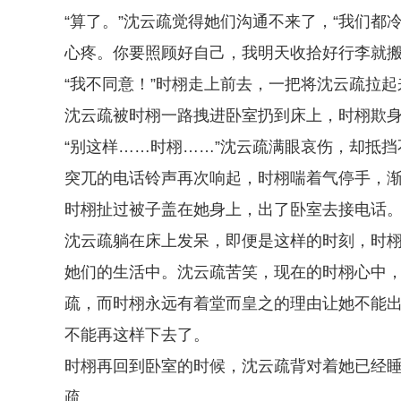
“算了。”沈云疏觉得她们沟通不来了，“我们
心疼。你要照顾好自己，我明天收拾好行李就搬
“我不同意！”时栩走上前去，一把将沈云疏拉起
沈云疏被时栩一路拽进卧室扔到床上，时栩欺
“别这样……时栩……”沈云疏满眼哀伤，却抵
突兀的电话铃声再次响起，时栩喘着气停手，
时栩扯过被子盖在她身上，出了卧室去接电话
沈云疏躺在床上发呆，即便是这样的时刻，时
她们的生活中。沈云疏苦笑，现在的时栩心中
疏，而时栩永远有着堂而皇之的理由让她不能
不能再这样下去了。
时栩再回到卧室的时候，沈云疏背对着她已经
疏。