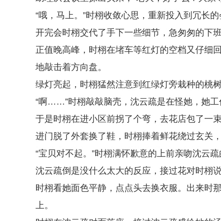
“哦，马上。”时栩收敛心思，重新投入到冗长的
开完会时栩交代了手下一些细节，急匆匆的下
正值晚高峰，时栩在堵车等红灯的空档又仔细
地敲击着方向盘。
绿灯亮起，时栩猛然注意到红绿灯旁栽种的桃
“啊……”时栩敲敲脑壳，沈云疏是在怪她，她
于是时栩在进小区前拐了个弯，去花店包了一
进门脱了外套换了鞋，时栩捧着鲜花绕过玄关
“宝贝对不起。”时栩满怀歉意的上前亲吻沈云疏
沈云疏倒是没什么太大的反应，接过花对时栩说
时栩看她面色平静，点点头去换衣服。出来时
上。