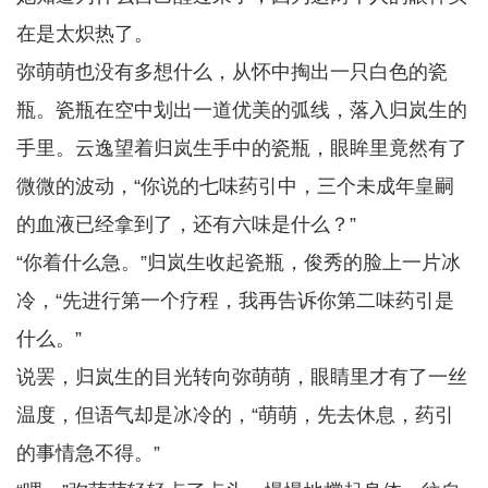
在是太炽热了。
弥萌萌也没有多想什么，从怀中掏出一只白色的瓷
瓶。瓷瓶在空中划出一道优美的弧线，落入归岚生的
手里。云逸望着归岚生手中的瓷瓶，眼眸里竟然有了
微微的波动，“你说的七味药引中，三个未成年皇嗣
的血液已经拿到了，还有六味是什么？”
“你着什么急。”归岚生收起瓷瓶，俊秀的脸上一片冰
冷，“先进行第一个疗程，我再告诉你第二味药引是
什么。”
说罢，归岚生的目光转向弥萌萌，眼睛里才有了一丝
温度，但语气却是冰冷的，“萌萌，先去休息，药引
的事情急不得。”