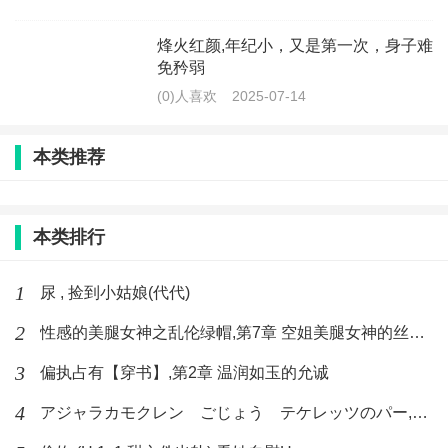
烽火红颜,年纪小，又是第一次，身子难
免矜弱
(0)人喜欢
2025-07-14
本类推荐
本类排行
1
尿 , 捡到小姑娘(代代)
2
性感的美腿女神之乱伦绿帽,第7章 空姐美腿女神的丝袜足交
3
偏执占有【穿书】,第2章 温润如玉的允诚
4
アジャラカモクレン ごじょう テケレッツのパー,【No. 42 Rube Goldberg Machine】十四