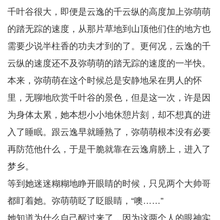
千叶谷很大，即便是云逸的千云纵的高度加上弥萌萌
的踏无踪的速度，从那片草地到山顶他们住的地方也
需要少说半柱香的功夫才到的了。更何况，云逸的千
云纵的速度还不及弥萌萌的踏无踪的速度的一半快。
本来，弥萌萌在这个时候总是安静地呆在男人的怀
里，无聊地欣赏千叶谷的景色，但是这一次，许是因
为身体太累，她本想小小地休憩片刻，却不想真的进
入了睡眠。跟云逸早就睡熟了，弥萌萌根本没有必要
再防范他什么，于是干脆就靠在云逸肩膀上，进入了
梦乡。
等到她迷迷糊糊地睁开眼睛的时候，只见两个大帅哥
都盯着她。弥萌萌眨了眨眼睛，“噢……”
她知道为什么自己醒过来了，因为这两个人的眼神实