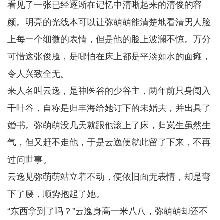
看见了一张已经逐渐在记忆中清晰起来的清俊的容
颜。明亮的光线本可以让弥萌萌能清楚地看清男人脸
上每一个细微的表情，但是他的脸上波澜不惊。万分
可惜这张俊脸，是哪怕在床上都是平淡如水的面瘫，
令人兴致全无。
来人名叫云逸，是神医谷的少谷主，两年前只身闯入
千叶谷，自称是归丰海给她订下的未婚夫，并出具了
婚书。弥萌萌没几天就跟他滚上了床，归岚生虽然生
气，但又赶不走他，于是云逸便就此留了下来，不再
过问世事。
云逸见弥萌萌站立着不动，便依旧面无表情，却是弯
下了腰，顺势抱起了她。
“东西拿到了吗？”云逸身高一米八八，弥萌萌却还不