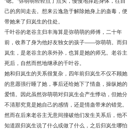
“嗯。”弥萌萌轻轻点了点头，慢慢地撑起身体，往自
己的房间走去。想来云逸急于解除她身上的蛊毒，便
带她来了归岚生的住处。
千叶谷的老谷主归丰海算是弥萌萌的师傅，二十年
前，收养了身为他好友独女的孩子——弥萌萌。而归
岚生，是老谷主的亲外孙，也算是她的师兄。老谷主
死后，自然而然地继承的千叶谷。
她和归岚生的关系很复杂，四年前归岚生不仅不顾她
的意愿强行睡了她，事后还给她下了情蛊，操纵她的
爱情。因此虽然弥萌萌对归岚生会产生悸动，但她分
不清那究竟是她自己的感情，还是情蛊带来的错觉。
然而在后来老谷主无意间撞破他们发生关系后，他不
知道跟归岚生说了什么或做了什么，之后归岚生哪怕