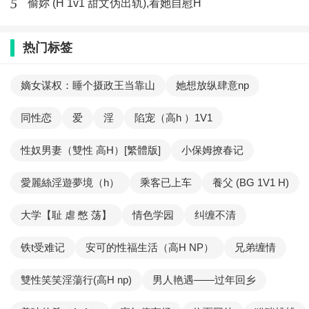
5
偷妳 (H 1v1 甜文伪出轨),看她自慰H
热门标签
嫡女谋权：睡个摄政王当靠山
她想放纵肆意np
同性恋
爱
淫
陷宠（高h ）1V1
性奴男妻（雙性 高H）[繁體版]
小保姆撩春记
愛麗絲淫遊夢境（h）
乘客已上车
養父 (BG 1V1 H)
大学【耻 虐 憋 荡】
情色学园
纠缠不清
铁t受难记
安可的性福生活（高H NP）
兄弟缠情
雙性笑笑淫蕩行(高H np)
男人艳遇——过年回乡