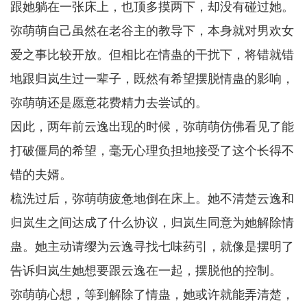
跟她躺在一张床上，也顶多摸两下，却没有碰过她。
弥萌萌自己虽然在老谷主的教导下，本身就对男欢女
爱之事比较开放。但相比在情蛊的干扰下，将错就错
地跟归岚生过一辈子，既然有希望摆脱情蛊的影响，
弥萌萌还是愿意花费精力去尝试的。
因此，两年前云逸出现的时候，弥萌萌仿佛看见了能
打破僵局的希望，毫无心理负担地接受了这个长得不
错的夫婿。
梳洗过后，弥萌萌疲惫地倒在床上。她不清楚云逸和
归岚生之间达成了什么协议，归岚生同意为她解除情
蛊。她主动请缨为云逸寻找七味药引，就像是摆明了
告诉归岚生她想要跟云逸在一起，摆脱他的控制。
弥萌萌心想，等到解除了情蛊，她或许就能弄清楚，