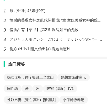
1
尿 , 捡到小姑娘(代代)
2
性感的美腿女神之乱伦绿帽,第7章 空姐美腿女神的丝袜足交
3
偏执占有【穿书】,第2章 温润如玉的允诚
4
アジャラカモクレン ごじょう テケレッツのパー,【No. 42 Rube Goldberg Machine】十四
5
偷妳 (H 1v1 甜文伪出轨),看她自慰H
热门标签
嫡女谋权：睡个摄政王当靠山
她想放纵肆意np
同性恋
爱
淫
陷宠（高h ）1V1
性奴男妻（雙性 高H）[繁體版]
小保姆撩春记