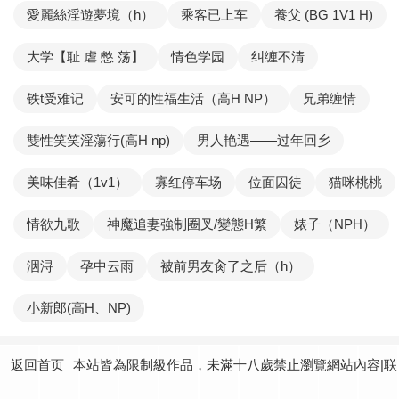
愛麗絲淫遊夢境（h）
乘客已上车
養父 (BG 1V1 H)
大学【耻 虐 憋 荡】
情色学园
纠缠不清
铁t受难记
安可的性福生活（高H NP）
兄弟缠情
雙性笑笑淫蕩行(高H np)
男人艳遇——过年回乡
美味佳肴（1v1）
寡红停车场
位面囚徒
猫咪桃桃
情欲九歌
神魔追妻強制圈叉/變態H繁
婊子（NPH）
洇浔
孕中云雨
被前男友肏了之后（h）
小新郎(高H、NP)
返回首页
本站皆為限制級作品，未滿十八歲禁止瀏覽網站內容|联