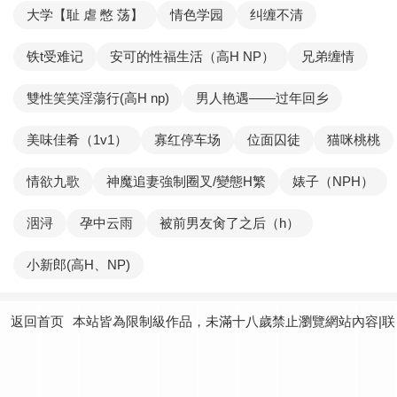
大学【耻 虐 憋 荡】
情色学园
纠缠不清
铁t受难记
安可的性福生活（高H NP）
兄弟缠情
雙性笑笑淫蕩行(高H np)
男人艳遇——过年回乡
美味佳肴（1v1）
寡红停车场
位面囚徒
猫咪桃桃
情欲九歌
神魔追妻強制圈叉/變態H繁
婊子（NPH）
洇浔
孕中云雨
被前男友肏了之后（h）
小新郎(高H、NP)
返回首页
本站皆為限制級作品，未滿十八歲禁止瀏覽網站內容|联
系我们：
yundtjoey24@gmail.com
|