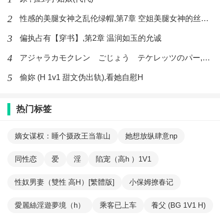
2
性感的美腿女神之乱伦绿帽,第7章 空姐美腿女神的丝袜足交
3
偏执占有【穿书】,第2章 温润如玉的允诚
4
アジャラカモクレン ごじょう テケレッツのパー,【No. 42 Rube Goldberg Machine】十四
5
偷妳 (H 1v1 甜文伪出轨),看她自慰H
热门标签
嫡女谋权：睡个摄政王当靠山
她想放纵肆意np
同性恋
爱
淫
陷宠（高h ）1V1
性奴男妻（雙性 高H）[繁體版]
小保姆撩春记
愛麗絲淫遊夢境（h）
乘客已上车
養父 (BG 1V1 H)