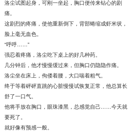
洛尘试图起身，可刚一坐起，胸口便传来钻心的剧
痛。
这剧烈的疼痛，使他重新倒下，背部蜷缩成虾米状，
脸上毫无血色。
“呼呼……”
强忍着疼痛，洛尘吃下桌上的好几种药。
几分钟后，他才慢慢缓过来，但胸口仍隐隐作痛。
洛尘坐在床上，佝偻着腰，大口喘着粗气。
终于等着砰砰直跳的心脏慢慢试恢复正常，他总算长
舒了一口气。
他将手放在胸口，眼珠漆黑，总感觉自己……今天就
要死了。
就好像有预感一般。