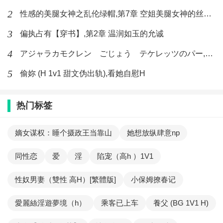
2
性感的美腿女神之乱伦绿帽,第7章 空姐美腿女神的丝袜足交
3
偏执占有【穿书】,第2章 温润如玉的允诚
4
アジャラカモクレン ごじょう テケレッツのパー,【No. 42 Rube Goldberg Machine】十四
5
偷妳 (H 1v1 甜文伪出轨),看她自慰H
热门标签
嫡女谋权：睡个摄政王当靠山
她想放纵肆意np
同性恋
爱
淫
陷宠（高h ）1V1
性奴男妻（雙性 高H）[繁體版]
小保姆撩春记
愛麗絲淫遊夢境（h）
乘客已上车
養父 (BG 1V1 H)