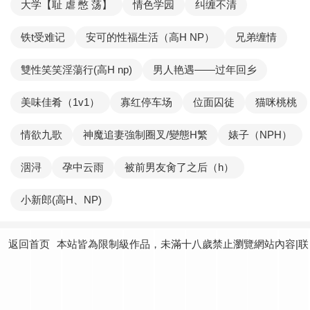
大学【耻 虐 憋 荡】
情色学园
纠缠不清
铁t受难记
安可的性福生活（高H NP）
兄弟缠情
雙性笑笑淫蕩行(高H np)
男人艳遇——过年回乡
美味佳肴（1v1）
寡红停车场
位面囚徒
猫咪桃桃
情欲九歌
神魔追妻強制圈叉/變態H繁
婊子（NPH）
洇浔
孕中云雨
被前男友肏了之后（h）
小新郎(高H、NP)
返回首页
本站皆為限制級作品，未滿十八歲禁止瀏覽網站內容|联
系我们：
yundtjoey24@gmail.com
|