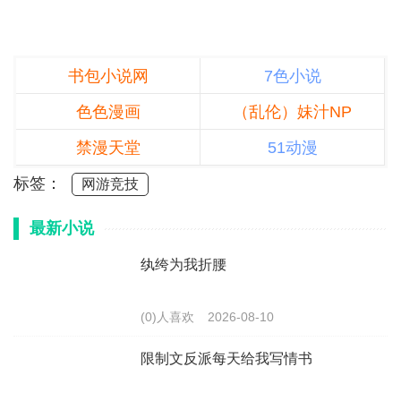
书包小说网
7色小说
色色漫画
（乱伦）妹汁NP
禁漫天堂
51动漫
标签：
网游竞技
最新小说
纨绔为我折腰
(0)人喜欢
2026-08-10
限制文反派每天给我写情书