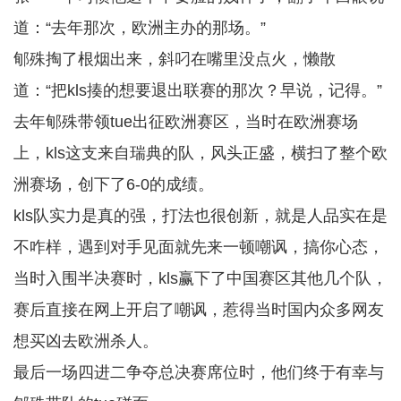
道：“去年那次，欧洲主办的那场。”
郇殊掏了根烟出来，斜叼在嘴里没点火，懒散
道：“把kls揍的想要退出联赛的那次？早说，记得。”
去年郇殊带领tue出征欧洲赛区，当时在欧洲赛场
上，kls这支来自瑞典的队，风头正盛，横扫了整个欧
洲赛场，创下了6-0的成绩。
kls队实力是真的强，打法也很创新，就是人品实在是
不咋样，遇到对手见面就先来一顿嘲讽，搞你心态，
当时入围半决赛时，kls赢下了中国赛区其他几个队，
赛后直接在网上开启了嘲讽，惹得当时国内众多网友
想买凶去欧洲杀人。
最后一场四进二争夺总决赛席位时，他们终于有幸与