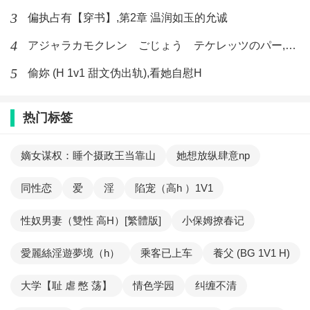
3
偏执占有【穿书】,第2章 温润如玉的允诚
4
アジャラカモクレン ごじょう テケレッツのパー,【No. 42 Rube Goldberg Machine】十四
5
偷妳 (H 1v1 甜文伪出轨),看她自慰H
热门标签
嫡女谋权：睡个摄政王当靠山
她想放纵肆意np
同性恋
爱
淫
陷宠（高h ）1V1
性奴男妻（雙性 高H）[繁體版]
小保姆撩春记
愛麗絲淫遊夢境（h）
乘客已上车
養父 (BG 1V1 H)
大学【耻 虐 憋 荡】
情色学园
纠缠不清