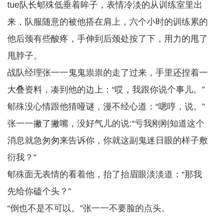
tue队长郇殊低垂着眸子，表情冷淡的从训练室里出
来，队服随意的被他搭在肩上，六个小时的训练累的
他后颈有些酸疼，手伸到后颈处按了下，用力的甩了
甩脖子。
战队经理张一一鬼鬼祟祟的走了过来，手里还捏着一
大叠资料，凑到他的边上：“哎，我跟你说个事儿。”
郇殊没心情跟他猜哑谜，漫不经心道：“嗯哼，说。”
张一一撇了撇嘴，没好气儿的说:“亏我刚刚知道这个
消息就急匆匆来告诉你，你就这副鬼迷日眼的样子敷
衍我？”
郇殊面无表情的看着他，抬了抬眉眼淡淡道：“那我
先给你磕个头？”
“倒也不是不可以。”张一一不要脸的点头。