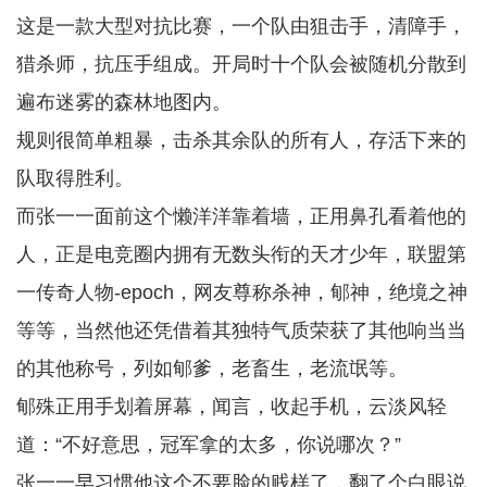
这是一款大型对抗比赛，一个队由狙击手，清障手，
猎杀师，抗压手组成。开局时十个队会被随机分散到
遍布迷雾的森林地图内。
规则很简单粗暴，击杀其余队的所有人，存活下来的
队取得胜利。
而张一一面前这个懒洋洋靠着墙，正用鼻孔看着他的
人，正是电竞圈内拥有无数头衔的天才少年，联盟第
一传奇人物-epoch，网友尊称杀神，郇神，绝境之神
等等，当然他还凭借着其独特气质荣获了其他响当当
的其他称号，列如郇爹，老畜生，老流氓等。
郇殊正用手划着屏幕，闻言，收起手机，云淡风轻
道：“不好意思，冠军拿的太多，你说哪次？”
张一一早习惯他这个不要脸的贱样了，翻了个白眼说