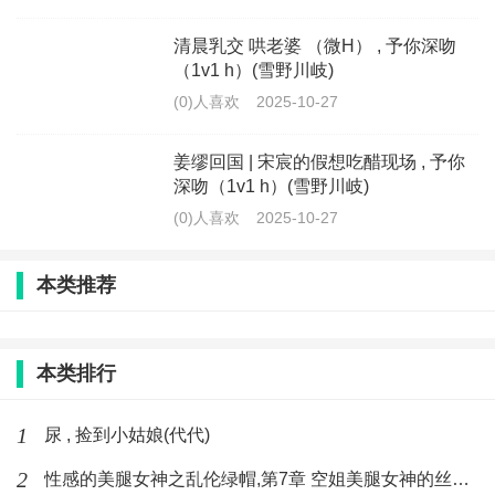
清晨乳交 哄老婆 （微H） , 予你深吻
（1v1 h）(雪野川岐)
(0)人喜欢
2025-10-27
姜缪回国 | 宋宸的假想吃醋现场 , 予你
深吻（1v1 h）(雪野川岐)
(0)人喜欢
2025-10-27
本类推荐
本类排行
1
尿 , 捡到小姑娘(代代)
2
性感的美腿女神之乱伦绿帽,第7章 空姐美腿女神的丝袜足交