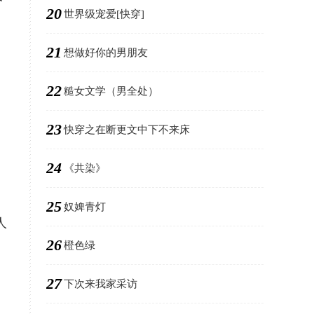
尸
20
世界级宠爱[快穿]
21
想做好你的男朋友
22
糙女文学（男全处）
23
快穿之在断更文中下不来床
24
《共染》
25
奴婢青灯
人
26
橙色绿
27
下次来我家采访