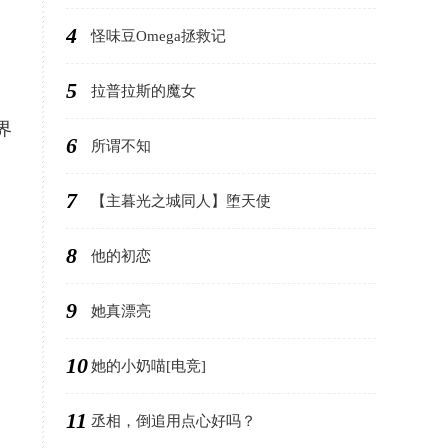
4
怪味豆Omega拯救记
5
拉普拉斯的魔女
界
6
所谓不知
7
【主暮光之城同人】堕天使
8
他的初恋
9
她真漂亮
10
她的小奶喵[电竞]
11
丞相，倒追用点心好吗？