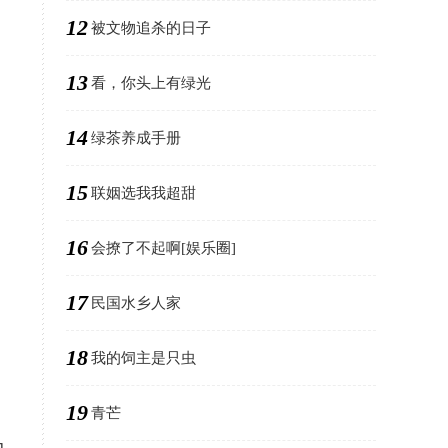
12
被文物追杀的日子
13
看，你头上有绿光
14
绿茶养成手册
15
联姻选我我超甜
16
会撩了不起啊[娱乐圈]
17
民国水乡人家
18
我的饲主是只虫
19
青芒