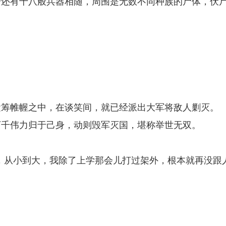
身还有十八般兵器相随，周围是无数不同种族的尸体，伏
运筹帷幄之中，在谈笑间，就已经派出大军将敌人剿灭。
万千伟力归于己身，动则毁军灭国，堪称举世无双。
，从小到大，我除了上学那会儿打过架外，根本就再没跟