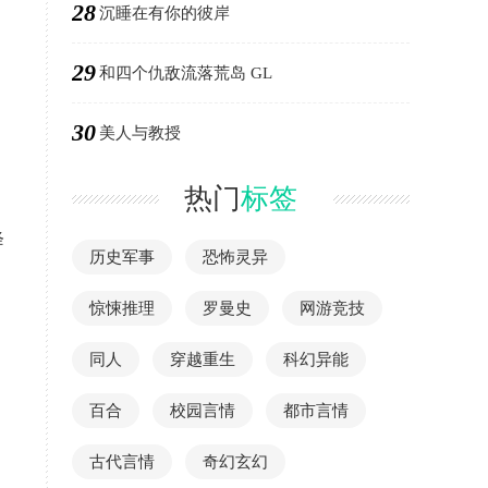
28
沉睡在有你的彼岸
29
和四个仇敌流落荒岛 GL
30
美人与教授
热门
标签
降
历史军事
恐怖灵异
惊悚推理
罗曼史
网游竞技
同人
穿越重生
科幻异能
百合
校园言情
都市言情
古代言情
奇幻玄幻