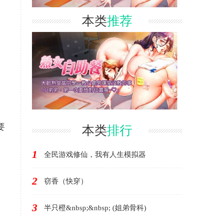
本类
推荐
要
本类
排行
1
全民游戏修仙，我有人生模拟器
2
窃香（快穿）
3
半只橙&nbsp;&nbsp; (姐弟骨科)