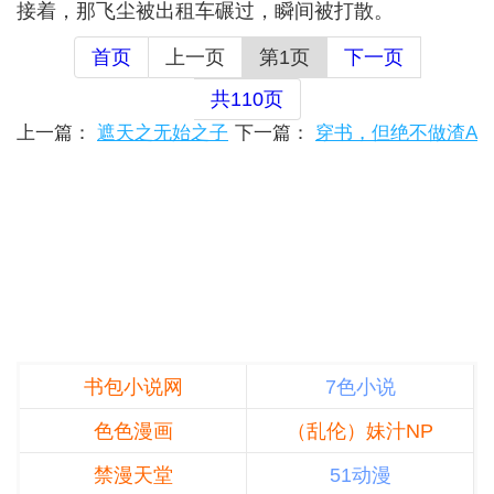
接着，那飞尘被出租车碾过，瞬间被打散。
首页
上一页
第1页
下一页
共110页
上一篇：
遮天之无始之子
下一篇：
穿书，但绝不做渣A
书包小说网
7色小说
色色漫画
（乱伦）妹汁NP
禁漫天堂
51动漫