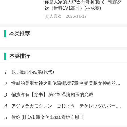
你是人家的大鸡巴哥哥啊(微h) , 朝露夕
饮（骨科1V1高H ）(林成零)
(0)人喜欢
2025-11-17
本类推荐
本类排行
1
尿 , 捡到小姑娘(代代)
2
性感的美腿女神之乱伦绿帽,第7章 空姐美腿女神的丝袜足交
3
偏执占有【穿书】,第2章 温润如玉的允诚
4
アジャラカモクレン ごじょう テケレッツのパー,【No. 42 Rube Goldberg Machine】十四
5
偷妳 (H 1v1 甜文伪出轨),看她自慰H