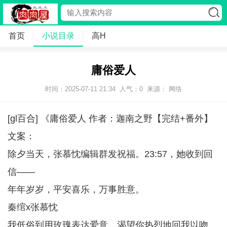
首页
小说目录
高H
庸俗爱人
时间：2025-07-11 21:34
人气：
0
来源： 网络
[gl百合] 《庸俗爱人 作者：迦南之野【完结+番外】
文案：
除夕当天，张慕忱编辑群发祝福。23:57，她收到回
信——
年年岁岁，平安喜乐，万事胜意。
秦绾x张慕忱
我低俗到用玫瑰表达爱意，渴望你热烈地回我以吻。