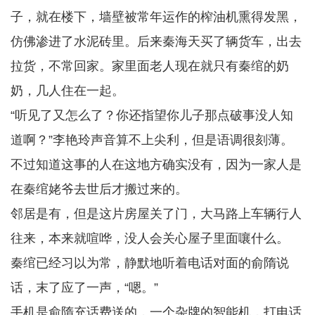
子，就在楼下，墙壁被常年运作的榨油机熏得发黑，
仿佛渗进了水泥砖里。后来秦海天买了辆货车，出去
拉货，不常回家。家里面老人现在就只有秦绾的奶
奶，几人住在一起。
“听见了又怎么了？你还指望你儿子那点破事没人知
道啊？”李艳玲声音算不上尖利，但是语调很刻薄。
不过知道这事的人在这地方确实没有，因为一家人是
在秦绾姥爷去世后才搬过来的。
邻居是有，但是这片房屋关了门，大马路上车辆行人
往来，本来就喧哗，没人会关心屋子里面嚷什么。
秦绾已经习以为常，静默地听着电话对面的俞隋说
话，末了应了一声，“嗯。”
手机是俞隋充话费送的，一个杂牌的智能机，打电话