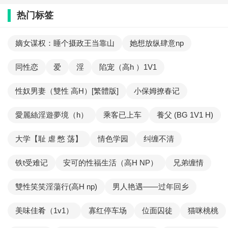
热门标签
嫡女谋权：睡个摄政王当靠山
她想放纵肆意np
同性恋
爱
淫
陷宠（高h ）1V1
性奴男妻（雙性 高H）[繁體版]
小保姆撩春记
愛麗絲淫遊夢境（h）
乘客已上车
養父 (BG 1V1 H)
大学【耻 虐 憋 荡】
情色学园
纠缠不清
铁t受难记
安可的性福生活（高H NP）
兄弟缠情
雙性笑笑淫蕩行(高H np)
男人艳遇——过年回乡
美味佳肴（1v1）
寡红停车场
位面囚徒
猫咪桃桃