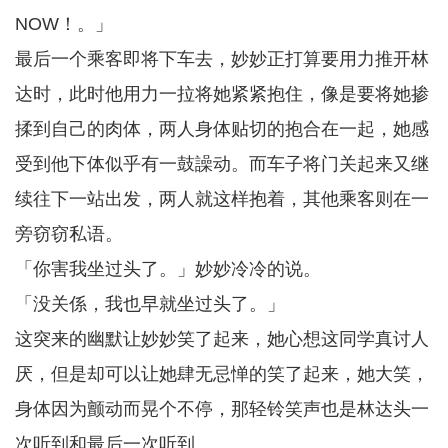
NOW！。」
最后一个乘客即将下车去，妙妙正打算要用力推开林
达时，此时他用力一拉将她紧紧抱住，像是要将她掺
揉到自己的肉体，两人身体贴切的抱合在一起，她感
受到他下体似乎有一鼓譟动。而车子将门关起来又继
续往下一站出发，两人就这样抱着，其他乘客则在一
旁窃窃私语。
「你害我坐过头了。」妙妙冷冷的说。
「没关係，我也早就坐过头了。」
这突来的幽默让妙妙笑了起来，她心想这同学真讨人
厌，但是却可以让她肆无忌惮的笑了起来，她大笑，
身体因为颤动而晃个不停，那轻铃笑声也是林达头一
次听到和最后一次听到。