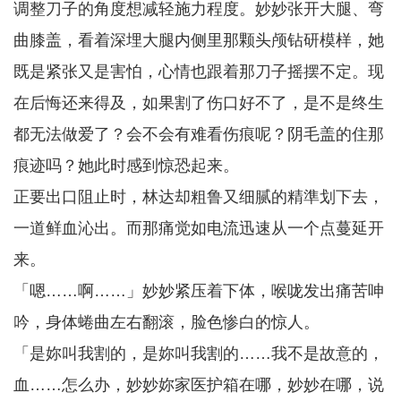
调整刀子的角度想减轻施力程度。妙妙张开大腿、弯
曲膝盖，看着深埋大腿内侧里那颗头颅钻研模样，她
既是紧张又是害怕，心情也跟着那刀子摇摆不定。现
在后悔还来得及，如果割了伤口好不了，是不是终生
都无法做爱了？会不会有难看伤痕呢？阴毛盖的住那
痕迹吗？她此时感到惊恐起来。
正要出口阻止时，林达却粗鲁又细腻的精準划下去，
一道鲜血沁出。而那痛觉如电流迅速从一个点蔓延开
来。
「嗯……啊……」妙妙紧压着下体，喉咙发出痛苦呻
吟，身体蜷曲左右翻滚，脸色惨白的惊人。
「是妳叫我割的，是妳叫我割的……我不是故意的，
血……怎么办，妙妙妳家医护箱在哪，妙妙在哪，说