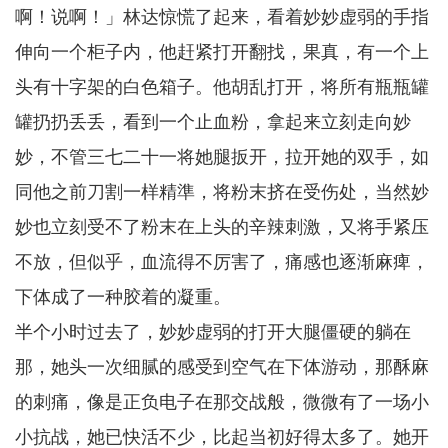
啊！说啊！」林达惊慌了起来，看着妙妙虚弱的手指
伸向一个柜子内，他赶紧打开翻找，果真，有一个上
头有十字架的白色箱子。他胡乱打开，将所有瓶瓶罐
罐扔扔丢丢，看到一个止血粉，拿起来立刻走向妙
妙，不管三七二十一将她腿扳开，拉开她的双手，如
同他之前刀割一样精準，将粉末挤在受伤处，当然妙
妙也立刻受不了粉末在上头的辛辣刺激，又将手紧压
不放，但似乎，血流得不厉害了，痛感也逐渐麻痺，
下体成了一种胶着的凝重。
半个小时过去了，妙妙虚弱的打开大腿僵硬的躺在
那，她头一次细腻的感受到空气在下体游动，那酥麻
的刺痛，像是正负电子在那交战般，微微有了一场小
小抗战，她已快活不少，比起当初好得太多了。她开