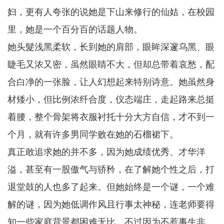
妇，更有人夸张的说她是下山来修行的仙姑，在校园
里，她是一个百分百的话题人物。
她头髮浅黑柔软，长到她的肩部，眼眸深邃乌黑、眼
睫毛又浓又密，虽然眼睛不大，但却总带着哀愁，配
合白净的一张脸，让人幻想起来特别诗意。她虽然身
材矮小，但比例浓纤合度，仪态端庄，走起路来总挺
着腰，整个骨架将衣服衬托十分大方自信，才不到一
个月，就有许多男同学败在她的石榴裙下。
真正敢追求她的并不多，因为她成绩优秀、才华洋
溢，甚至有一股傲气与骄矜，在了解她个性之后，打
退堂鼓的人也多了起来。但她始终是一个谜，一个难
解的谜，因为她低调作风且行事太神秘，连老师要得
知一些家庭背景都困难无比，不过因为不惹事生非，