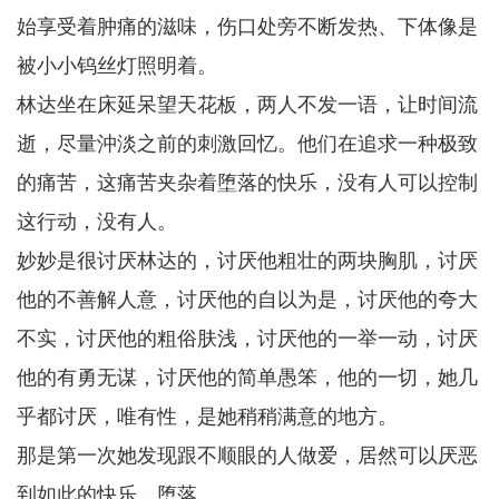
始享受着肿痛的滋味，伤口处旁不断发热、下体像是
被小小钨丝灯照明着。
林达坐在床延呆望天花板，两人不发一语，让时间流
逝，尽量沖淡之前的刺激回忆。他们在追求一种极致
的痛苦，这痛苦夹杂着堕落的快乐，没有人可以控制
这行动，没有人。
妙妙是很讨厌林达的，讨厌他粗壮的两块胸肌，讨厌
他的不善解人意，讨厌他的自以为是，讨厌他的夸大
不实，讨厌他的粗俗肤浅，讨厌他的一举一动，讨厌
他的有勇无谋，讨厌他的简单愚笨，他的一切，她几
乎都讨厌，唯有性，是她稍稍满意的地方。
那是第一次她发现跟不顺眼的人做爱，居然可以厌恶
到如此的快乐，堕落。