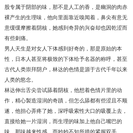
股专属于阴部的味，那不是人工的香，是幽洞的肉赤
裸产生的生理味，他向里面靠近嗅闻着，鼻尖有意无
意缓缓摩擦着阴核，她感到奇异的兴奋却也因乾涩而
有些刺痛。
男人天生是对女人下体感到好奇的，那是原始的本
性，日本人甚至将极致的下体给予名器的称呼，甚至
古代人类崇拜阴户，林达的色情是源于古代千年以来
人类的慾念。
林达伸出舌尖尝试舔着阴核，他想着色情片里的动
作，精心製造湿润的奇蹟，但怎么舔都有些涩且不顺
遂，他担心弄疼了她，深呼吸索性大口的吸覆上去，
直接给她一片湿润，而生理的味加上他自己嘴巴的
味，那味越来性感，而妙妙不知所措的紧握双手。