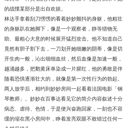
的战慄某部分是出自欢娱。
林达手拿着刮刀愣愣的看着妙妙颤抖的身躯，他粗壮
的身躯趴在她脚下，像是一个观察者，静等猎物无
助、最粗心大意的时候展开猛烈攻击。他不知道自己
竟然有胆子割下去，一刀划开她细嫩的阴蒂，像是切
开生肉一般，沁出细细血丝，然后血像是加速一般，
越涌越多，把鹅黄床单染成一片腥红，他的勇敢是伴
随着恐惧逐渐壮大的，就像是第一次性行为的勃起。
两人放学后，相约到妙妙房间一起看着法国电影「钢
琴教师」。妙妙在百事达看见它的简介内容叙述十分
病态、虐待、色情，于是便兴奋跑回家，一刻也不容
缓的缩在黑小房间中，睁着发亮双眼不敢错过任何一