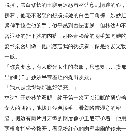
脱掉，雪白修长的玉腿更迷惑着林达意乱情迷的心，
接着，他毫不迟疑的想脱掉她的白色三角裤，妙妙赶
紧伸手拉住他的手，似乎感到羞怯害躁。但林达却不
曾迟疑的扯下她的内裤，那略带稀疏的阴毛如同她的
髮丝柔密细緻，他居然忘我的抚摸着，像是疼爱宠物
一般。
「你真变态，有人脱光女生的衣服，只想要……摸那
里的吗？」妙妙半带羞涩的提出质疑。
「我只是觉得妳那里好漂亮。」
林达打开妙妙的双腿，终于第一次可以细腻的研究着
女人的阴部，他拨开浅色捲毛，看着略带湿意的密
缝，侧边有两片月牙型的阴唇像护卫般守护着，他用
两根食指轻轻拨开，看见粉红色的肉壁幽幽的传来一