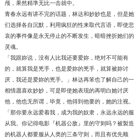
颅，果然精準无比一击就中。
青春永远有讲不完的话题，林达和妙妙也是，但是她
们选择各自沉默，利用疯狂的性来取代言语，即使悲
哀的事件像是永无停止的不断发生，暗暗挫折她们的
灵魂。
「我跟妳说，没有人比我还要爱妳，绝对不可能有
的，就算我是兇手，也是爱妳的兇手，就算被妳讨
厌，我还是爱妳的兇手。」林达再笨也了解自己的一
相情愿喜欢妙妙，可是即使她表现的再明白她讨厌
他，他也无所谓，毕竟，他得到他要的，她的注视。
「那你要永远爱着我，成为我的奴隶，永远永远的服
从我。你记得电影『机器公敌』里的守则吗？被製造
的机器人都要服从人类的三条守则，而且有优先顺