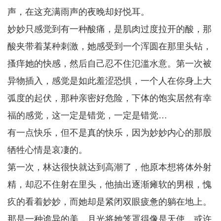
声，在这充满雨声的夜晚却好悦耳。
妙妙只感觉到有一种酸痛，是肌肉过度拉开的酸，那
酸夹带着某种刺激，她感受到一个浑圆在那里头钻，
搔痒她的快感，然后自己忍不住氾滥水意。第一次被
异物插入，感觉是如此羞涩恐惧，一个人在你身上大
弧度的起伏，那种亲密好危险，下体的饱实居然有幸
福的感觉，这一定是错觉，一定是错觉…
有一点快乐，但不是真的快乐，因为妙妙内心的那股
牺牲心情是哀凄的。
第一次，林达很快就达到高潮了，他原本想将体外射
精，却忍不住射在里头，他抽出逐渐瘫软的男根，愧
疚的看着妙妙，而她却是紧闭双眼疲惫的躺在地上。
那是一种诡异的美，月光将她笼罩得像是天使，或许