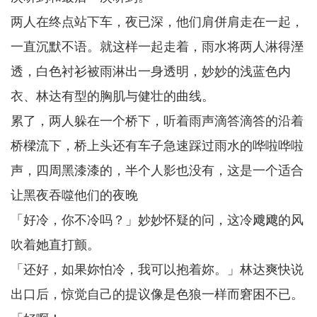
两人在终点站下车，夜已深，他们肩併肩走在一起，
一直沉默不语。就这样一起走着，雨水将两人淋得溼
透，白色衬衫被雨淋出一身透明，妙妙的浅蓝色内
衣、林达有型的胸肌与健壮的曲线。
累了，两人躲在一个桥下，听着雨声滴答滴答的沿着
桥樑流下，桥上头还有车子急速踩过雨水的哗啦哗啦
声，四周黑漆漆的，半个人影也没有，这是一个适合
让黑夜吞噬他们的夜晚
「好冷，你不冷吗？」妙妙怀疑的问，这冷飕飕的风
吹着她直打颤。
「还好，如果妳怕冷，我可以抱着妳。」林达爽快说
出口后，惊觉自己的提议像是色狼一样而窘困不已。