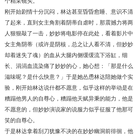
个精采镜头。
刚开始剧情十分沉闷，林达甚至昏昏愈睡、意识不清
了起来，直到女主角割着阴蒂自虐时，那震撼力将两
人狠狠敲了一击，妙妙将电影停在此处，看着影片中
女主角阴蒂（或许是阴核，总之让人看不清，但妙妙
却着迷失了魂）的血从大腿内侧缓缓流下浴缸，细
长、涓涓血流染痛了妙妙的心，她心想：「那是什么
滋味呢？是什么快意？」于是她怂恿林达陪她做个实
验，刚开始林达说什都不愿意，似乎这样的举动是在
糟蹋他男人的自尊心，糟蹋他天赋异秉的能力，他是
不愿意的，但妙妙演说家的说服力似乎征服了他那可
笑的自尊心。
于是林达拿着刮刀犹豫不决的在妙妙幽洞前徘徊，他