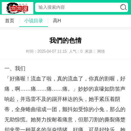
首页
小说目录
高H
我們的色情
时间：2025-04-07 11:15
人气：
0
来源： 网络
一、我们
「好痛喔！流血了啦，真的流血了，你真的割喔，好
痛，啊……痛……痛……痛。」妙妙的哀嚎如防笛声
响起，并迅雷不及的踢开林达的头，她手紧压着阴
蒂，全身蜷曲缩成一团，颤抖如受惊的小兔，那么的
无助惊慌。她努力按耐着痛意，但那刀割的撕裂痛楚
却夹带一种莫名的兴奋情绪，好痛，可是好快乐，她