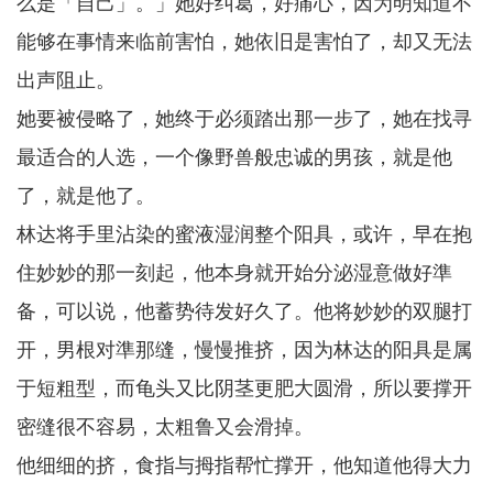
么是「自己」。」她好纠葛，好痛心，因为明知道不
能够在事情来临前害怕，她依旧是害怕了，却又无法
出声阻止。
她要被侵略了，她终于必须踏出那一步了，她在找寻
最适合的人选，一个像野兽般忠诚的男孩，就是他
了，就是他了。
林达将手里沾染的蜜液湿润整个阳具，或许，早在抱
住妙妙的那一刻起，他本身就开始分泌湿意做好準
备，可以说，他蓄势待发好久了。他将妙妙的双腿打
开，男根对準那缝，慢慢推挤，因为林达的阳具是属
于短粗型，而龟头又比阴茎更肥大圆滑，所以要撑开
密缝很不容易，太粗鲁又会滑掉。
他细细的挤，食指与拇指帮忙撑开，他知道他得大力