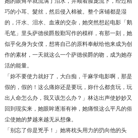
她的眼角早就流满了泪水，并顺着脸庞流下，经过精
巧的小耳、髮丝，然后侵入棉被。整个床铺都是湿
的，汗水、泪水、血液的交杂，她突然想起电影「鹅
毛笔」里头萨德侯爵殷勤写作的模样，有那一刻，她
似乎化身为女僕，想将自己的原料奉献给他来成为创
作的素材，一天就这么一个萨德侯爵的吻，成为她存
活的能量。
「妳不要使力就好了，大白痴，干麻学电影啊，那是
假的，假的！这么痛妳还是要玩，妳什么都贪玩，玩
出人命怎么办，我又该怎么办？」林达出声使妙妙又
回到现实来，她眼眸逐渐有神，她痛恨这么平凡的俗
尘使她的梦越来越无从想像。
「别忘了你是兇手！」她将枕头用力的扔向他的头