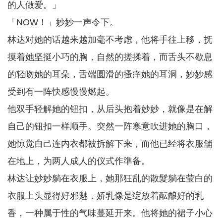
的人做爱。」
「NOW！」妙妙一声令下。
林达对她的话越来越加毫不考虑，他将手往上移，抚
摸着她坚挺小巧的胸，自然的搓揉着，而舌头不歇息
的轻吻她的耳朵，舌端圆滑的搔痒她的耳洞，妙妙感
受到有一阵快感慢慢燃起。
他双手轻解她的钮扣，从后头抱着妙妙，就像是在解
自己的钮扣一样顺手。突然一阵寒意吹进她的胸口，
她惊觉自己连内衣都被拆解下来，而他已经将衣服舖
在地上，为两人成人的仪式作準备。
林达让妙妙躺在衣服上，她那狂乱的散髮躺在莹白的
衣服上头显得好邪魅，娇乳像是绽放着酝酿好的乳
香，一种属于性的气味蔓延开来。他将她的裙子小心