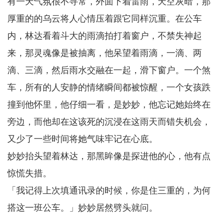
有一天气氛很不寻常，外面下着雷雨，天空灰暗，那
厚重的的乌云将人心情压着跟它同样沉重。在公车
内，林达看着斗大的雨滴拍打着窗户，不禁失神起
来，那灵魂像是被抽离，他呆望着雨滴，一滴、两
滴、三滴，然后雨水交融在一起，滑下窗户。一个煞
车，所有的人安静的情绪瞬间都被惊醒，一个女孩跌
撞到他怀里，他仔细一看，是妙妙，他忘记她始终在
旁边，而他却在这该死的沉浸在这雨天而错失机会，
又少了一些时间将她气味牢记在心底。
妙妙抬头望着林达，那黑眸像是探进他的心，他有点
惊慌失措。
「我记得上次填通讯录的时候，你是住三重的，为何
搭这一班公车。」妙妙居然劈头就问。