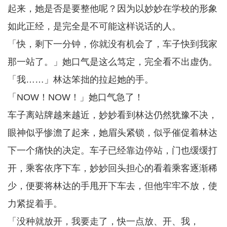
起来，她是否是要整他呢？因为以妙妙在学校的形象
如此正经，是完全是不可能这样说话的人。
「快，剩下一分钟，你就没有机会了，车子快到我家
那一站了。」她口气是这么笃定，完全看不出虚伪。
「我……」林达笨拙的拉起她的手。
「NOW！NOW！」她口气急了！
车子离站牌越来越近，妙妙看到林达仍然犹豫不决，
眼神似乎惨澹了起来，她眉头紧锁，似乎催促着林达
下一个痛快的决定。车子已经靠边停站，门也缓缓打
开，乘客依序下车，妙妙回头担心的看着乘客逐渐稀
少，便要将林达的手甩开下车去，但他牢牢不放，使
力紧捉着手。
「没种就放开，我要走了，快一点放、开、我，