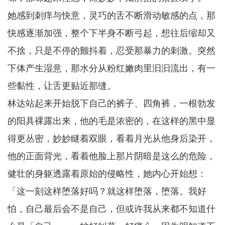
她感到刺痒与快意，灵巧的舌不断滑动敏感的点，那
快感逐渐加强，整个下半身不断弓起，想往后缩却又
不捨，只是不停的颤抖着，忍受那暴力的刺激。突然
下体产生湿意，那水分从粉红嫩肉里汩汩流出，有一
些黏性，让舌更贴近那缝。
林达站起来开始脱下自己的裤子、四角裤，一根勃发
的阳具裸露出来，他的毛是浓密的，在这样的黑中显
得更丛密，妙妙瞇着双眼，看着月光从他身后染开，
他的正面背光，看着他脸上那片阴暗是这么的危险，
健壮的身躯透露着原始的侵略性，她内心开始想：
「这一刻这样堕落好吗？就这样堕落，堕落。我好
怕，自己最后会不是自己，但或许我从来都不知道什