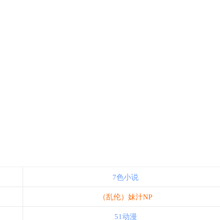
7色小说
（乱伦）妹汁NP
51动漫