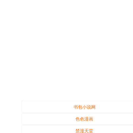
书包小说网
色色漫画
禁漫天堂