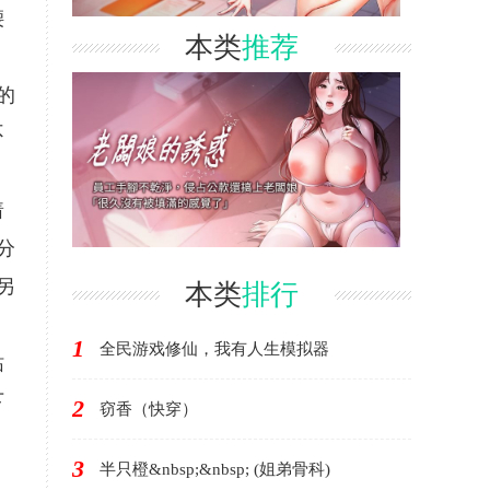
腰
本类
推荐
的
不
着
分
另
本类
排行
1
全民游戏修仙，我有人生模拟器
枯
下
2
窃香（快穿）
3
半只橙&nbsp;&nbsp; (姐弟骨科)
。