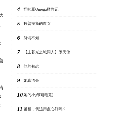
4
怪味豆Omega拯救记
大
5
拉普拉斯的魔女
人
6
所谓不知
是
7
，
【主暮光之城同人】堕天使
善
8
他的初恋
9
她真漂亮
肯
10
她的小奶喵[电竞]
年
路
11
丞相，倒追用点心好吗？