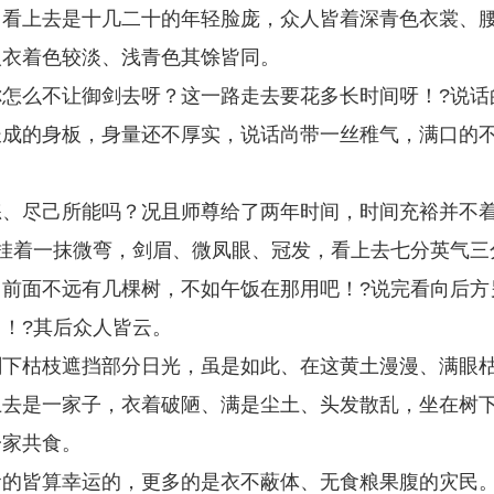
，看上去是十几二十的年轻脸庞，众人皆着深青色衣裳、
人衣着色较淡、浅青色其馀皆同。
怎么不让御剑去呀？这一路走去要花多长时间呀！?说话
长成的身板，身量还不厚实，说话尚带一丝稚气，满口的
练、尽己所能吗？况且师尊给了两年时间，时间充裕并不
挂着一抹微弯，剑眉、微凤眼、冠发，看上去七分英气三
前面不远有几棵树，不如午饭在那用吧！?说完看向后方
！?其后众人皆云。
剩下枯枝遮挡部分日光，虽是如此、在这黄土漫漫、满眼
上去是一家子，衣着破陋、满是尘土、头发散乱，坐在树
一家共食。
食的皆算幸运的，更多的是衣不蔽体、无食粮果腹的灾民