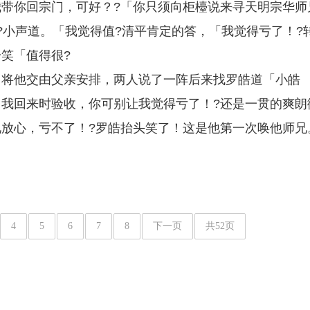
带你回宗门，可好？?「你只须向柜檯说来寻天明宗华师
?小声道。「我觉得值?清平肯定的答，「我觉得亏了！?
笑「值得很?
门将他交由父亲安排，两人说了一阵后来找罗皓道「小皓
我回来时验收，你可别让我觉得亏了！?还是一贯的爽朗
放心，亏不了！?罗皓抬头笑了！这是他第一次唤他师兄
4
5
6
7
8
下一页
共52页