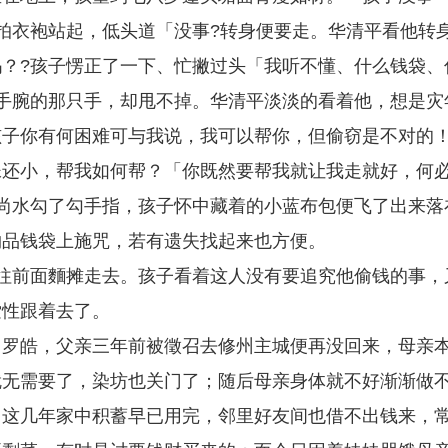
拍衣袍站起，低头道「没事?转身便要走。华清平看他转
？?孩子愣正了一下、忙撇过头「我听不懂、什么钱袋、
手腕的那只手，却甩不掉。华清平淡淡的看着他，想是灾
子你有何困难可与我说，我可以帮你，但偷窃是不对的！
妹还小，帮我如何帮？「你既然要帮我就让我走就好，何
尚水勾了勾手指，孩子怀中藏着的小蓝布包便飞了出来落
物品钱袋上施咒，若有遗失找起来也方便。
往前面麵摊走去。孩子看着这人没有要追究他偷钱的事，
索性跟着去了。
叫罗皓，父亲三年前被徵召去修州主城便再没回来，母亲
就无需要了，染坊也关门了；随后母亲身体就不好渐渐做
，这几年家中积蓄早已用完，邻里好友间也借不出钱来，