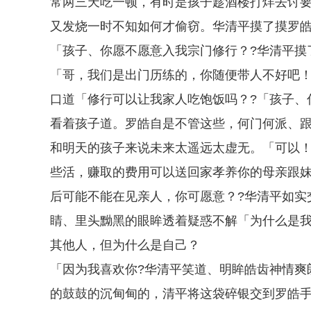
常两三天吃一顿，有时是孩子趁酒楼打烊去讨
又发烧一时不知如何才偷窃。华清平摸了摸罗皓
「孩子、你愿不愿意入我宗门修行？?华清平摸
「哥，我们是出门历练的，你随便带人不好吧！
口道「修行可以让我家人吃饱饭吗？?「孩子、
看着孩子道。罗皓自是不管这些，何门何派、
和明天的孩子来说未来太遥远太虚无。「可以
些活，赚取的费用可以送回家孝养你的母亲跟
后可能不能在见亲人，你可愿意？?华清平如实
睛、里头黝黑的眼眸透着疑惑不解「为什么是我
其他人，但为什么是自己？
「因为我喜欢你?华清平笑道、明眸皓齿神情爽
的鼓鼓的沉甸甸的，清平将这袋碎银交到罗皓