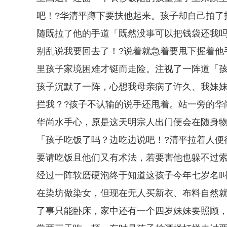
吧！?华清平蹲下要扶他起来。孩子却自己拍了
随既拉了他的手道「既然没事可以把钱袋还我吗
别乱说我要回去了！?说着就急着要甩下握着他
里孩子家境困难才铤而走险。注视了一阵道「孩
孩子沉默了一阵，心想我母亲病了许久、我妹
拦我？?孩子不认输的说手还甩着。站一旁的华
华尚水手心，原是这天明宗人出门便会在随身
「孩子吃饭了吗？边吃边说吧！?清平拉着人便
要请吃饭且他们又有术法，若要害他也躲不过
经过一阵软磨硬泡终于知道这孩子今年七岁名
在染坊做染女，但现在无人买新衣、布料自然
了事只能卧床，家中还有一个四岁妹妹要照顾