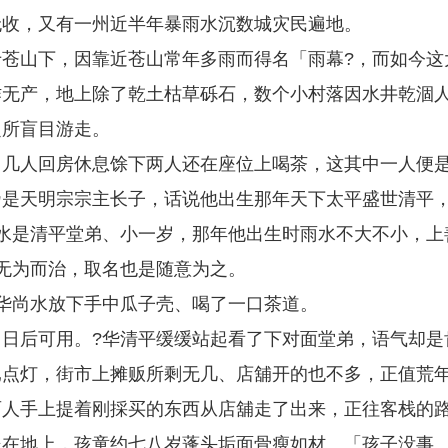
无收，又有一州近半年暴雨水沉数城灾民遍地。
苍山下，因靠近苍山常年多雨而得名「雨幕?，而如今这
作无产，地上除了乾土枯草砾石，数个小村落因水井乾涸
定所盲目游走。
，几人回房休息馀下两人还在座位上喝茶，这其中一人便
乃是天明宗宗主长子，话说他出生那年天下太平盛世清平
水是清平堂弟、小一岁，那年他出生时雨水不大不小，上
无为而治，取名也是随意为之。
华尚水放下手中瓜子壳、喝了一口茶道。
日后可用。?华清平缓缓站起看了下对面堂弟，语气却是
已点灯，街市上摊贩所剩无几、店舖开的也不多，正值荒
两人手上提着刚採买的东西从店舖走了出来，正往客栈的
坐在地上，孩童约七八岁蓬头垢面骨瘦如材。「孩子没事