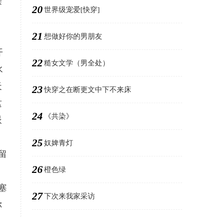
亲
20
世界级宠爱[快穿]
21
想做好你的男朋友
开
22
糙女文学（男全处）
水
天
23
快穿之在断更文中下不来床
这
24
《共染》
派
25
奴婢青灯
留
26
橙色绿
塞
27
下次来我家采访
你