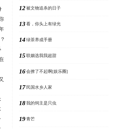
12
被文物追杀的日子
身
你
13
看，你头上有绿光
年
14
?
绿茶养成手册
必
15
联姻选我我超甜
在
16
会撩了不起啊[娱乐圈]
又
17
民国水乡人家
本
18
我的饲主是只虫
不
19
青芒
常