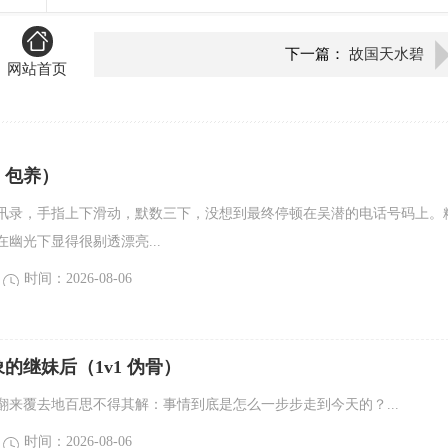
下一篇：
故国天水碧
网站首页
，包养）
讯录，手指上下滑动，默数三下，没想到最终停顿在吴潜的电话号码上。
幽光下显得很剔透漂亮...
时间：2026-08-06
的继妹后（1v1 伪骨）
翻来覆去地百思不得其解：事情到底是怎么一步步走到今天的？...
时间：2026-08-06