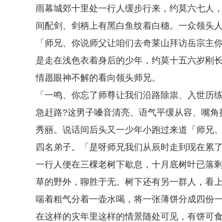
雨幕城郊十里处一行人缓步行来，约莫六七人
间配剑、剑柄上有黑白鱼纹着白穗。一众领头
「师兄、你说师父让咱们去奇莱山拜访岳宗主你
是走在浅色衣着身后的少年，约莫十五六岁刚
情愿眼神不解的看向领头师兄。
「一鸣、你忘了师尊让我们沿路除祟、入世历
急赶路?这男子嗓音清亮、语气平缓从容、嘴角
秀丽。说话间后头又一少年小跑过来道「师兄、
四名弟子。「是呀师兄我们从辰时走到现在累了
一行人便在三棵老树下歇息，十月底树叶已落
草的野外，聊胜于无。树下还有另一群人，看
喘着粗气分着一壶水喝，将一张薄饼分成四份
在这样的灾年里这样的情景随处可见，有饼可