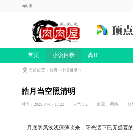
肉肉屋
首页
小说目录
高H
当前位置：首页 >
小说目录
>
皓月当空照清明
时间：2025-04-07 17:23
人气：
2
来源： 网络
分
十月底寒风浅浅薄薄吹来，阳光洒下已无盛夏