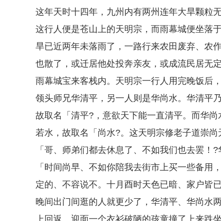
这年天时十四年，九州内有两州连年大旱颗粒
这行人便是苍山上的天明宗，而雨幕城便坐落于
旱已近两年未落雨了，一路行来农田废弃、农
也散了，或迁居他处投奔亲友，或成流民居无
雨幕城宝来客栈内。天明宗一行人用完晚饭后
领头师兄华清平，另一人则是华尚水。华清平
故取名「清平?，意欲天下能一直清平。而华尚
若水，故取名「尚水?。这天明宗修老子道崇尚
「哥、师弟们都去休息了、不如我们也去罢！?
「时间尚早、不如你陪我去街市上买一些备用，
定的、不容说不。十月酉时天色已暗、家户皆
晚间出门间逛的人就更少了，华清平、华尚水
上回返。迎面一个衣衫破陋的孩童撞了上来跌