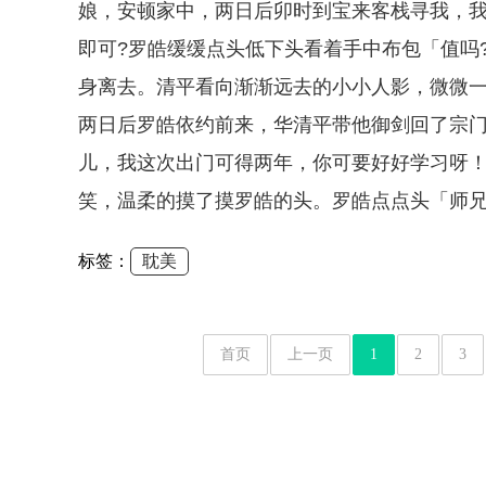
娘，安顿家中，两日后卯时到宝来客栈寻我，我
即可?罗皓缓缓点头低下头看着手中布包「值吗
身离去。清平看向渐渐远去的小小人影，微微一
两日后罗皓依约前来，华清平带他御剑回了宗
儿，我这次出门可得两年，你可要好好学习呀！
笑，温柔的摸了摸罗皓的头。罗皓点点头「师兄
标签：
耽美
首页
上一页
1
2
3