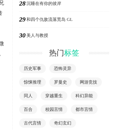
28
兄
沉睡在有你的彼岸
转
29
和四个仇敌流落荒岛 GL
30
美人与教授
微
热门
标签
。
历史军事
恐怖灵异
惊悚推理
罗曼史
网游竞技
同人
穿越重生
科幻异能
百合
校园言情
都市言情
古代言情
奇幻玄幻