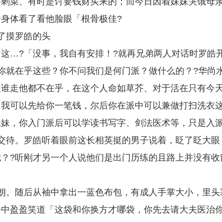
要剩菜、有时是讨要钱财买来的；而今日因着妹妹哭饿母
身体看了看他脸眼「根骨极佳?
了摸罗皓的头
这…?「没事，我自有安排！?就再兄弟两人对话时罗皓
你就在乎这些？你不问我们是何门派？做什么的？?华尚
跟谁走他都不在乎，在这个人命如草芥、对于活在只有今
！我可以先给你一笔钱，尔后你在派中可以兼做打扫洗衣
妹妹，你入门派后可以学读书写字、剑法医术等，只是入
交待。罗皓听着眼前这长相英挺的男子说着，眨了眨大眼
？?听刚才另一个人说他们是出门历练的且路上并没有收
朗。随后从袖中拿出一蓝色布包，有成人手掌大小，里头
手中盈盈笑道「这袋和你换方才哪袋，你先去请大夫医治