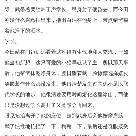
际，武带着哭腔叫了声学长，昂身射了便昏去，而今田
亦没什么兴緻抽出来，撸出白浊在他身上，带点错愕望
着他滑下的泪水。
学长。
今田站在门边远远看着武难得有生气地和人交流，一如
他当初所想，这只可爱的小猫早就认了主。所以那天事
后，他帮武抹乾净身体，翌日望着武一脸惊慌选择嬉皮
笑脸装作什么都没发生。他很清楚发生过关係不足以取
代学长的地步，他很清楚要用时间熔化这座冰山，而他
只是没想过学长离开了又竟然会再回来。
眼见拓治离开了他的座位，走到武身后旁他按摩肩膀，
武了惯性地抗拒了一下，稍稍一下，最后还是瞇眼接受