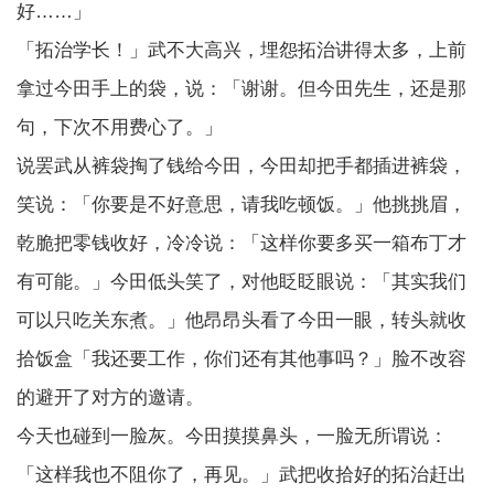
好……」
「拓治学长！」武不大高兴，埋怨拓治讲得太多，上前
拿过今田手上的袋，说：「谢谢。但今田先生，还是那
句，下次不用费心了。」
说罢武从裤袋掏了钱给今田，今田却把手都插进裤袋，
笑说：「你要是不好意思，请我吃顿饭。」他挑挑眉，
乾脆把零钱收好，冷冷说：「这样你要多买一箱布丁才
有可能。」今田低头笑了，对他眨眨眼说：「其实我们
可以只吃关东煮。」他昂昂头看了今田一眼，转头就收
拾饭盒「我还要工作，你们还有其他事吗？」脸不改容
的避开了对方的邀请。
今天也碰到一脸灰。今田摸摸鼻头，一脸无所谓说：
「这样我也不阻你了，再见。」武把收拾好的拓治赶出