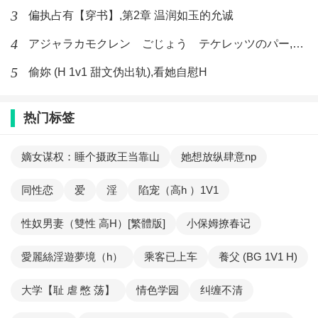
3
偏执占有【穿书】,第2章 温润如玉的允诚
4
アジャラカモクレン ごじょう テケレッツのパー,【No. 42 Rube Goldberg Machine】十四
5
偷妳 (H 1v1 甜文伪出轨),看她自慰H
热门标签
嫡女谋权：睡个摄政王当靠山
她想放纵肆意np
同性恋
爱
淫
陷宠（高h ）1V1
性奴男妻（雙性 高H）[繁體版]
小保姆撩春记
愛麗絲淫遊夢境（h）
乘客已上车
養父 (BG 1V1 H)
大学【耻 虐 憋 荡】
情色学园
纠缠不清