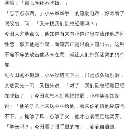
寒暄：「那么晚还不吃饭。」
「忘了点东西。」小林举举手上的流动电话，好奇看了
眼胶袋，问：「又来找我们副总经理吗？」
今田大方地点头，他知道向来有小道消息在流传他是同
性恋，事实他是个双，而流言正是眼前人流出去。这种
不痛不痒的攻击他从未在意，就让人们扑朔迷离的猜个
够。
见今田毫不避嫌，小林没追问下去，只是点头道别后，
突然灵光一闪，又扭头说：「对了！我们副总经理已经
在吃饭了。」今田意想不到地抬抬眉，小林笑意加深
说：「他的学长上来送中午给他，看来你的饭他应该吃
不下。」搧够了风，点够了火，他才心满意足地离开。
「学长吗？」今田看了眼手里的布丁，喃喃自语道。