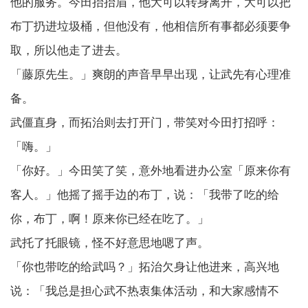
他的服务。今田抬抬眉，他大可以转身离开，大可以把
布丁扔进垃圾桶，但他没有，他相信所有事都必须要争
取，所以他走了进去。
「藤原先生。」爽朗的声音早早出现，让武先有心理准
备。
武僵直身，而拓治则去打开门，带笑对今田打招呼：
「嗨。」
「你好。」今田笑了笑，意外地看进办公室「原来你有
客人。」他摇了摇手边的布丁，说：「我带了吃的给
你，布丁，啊！原来你已经在吃了。」
武托了托眼镜，怪不好意思地嗯了声。
「你也带吃的给武吗？」拓治欠身让他进来，高兴地
说：「我总是担心武不热衷集体活动，和大家感情不