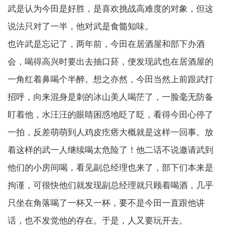
武是认为今田是好胜，是喜欢挑战高难度的对象，但这
说法只对了一半，他对武是食髓知味。
也许武是忘记了，两年前，今田在居酒屋和部下办酒
会，喝得高兴时要出去抽口菸，便发现武也在居酒屋的
一角红着鼻喝个半醉。想之亦然，今田当然上前跟武打
招呼，向来混身是刺的冰山美人喝茫了，一脸毫无防备
盯着他，水汪汪的眼睛困惑地眨了眨，看得今田心停了
一拍，反差萌萌到人鸡皮疙瘩大概就是这样一回事。放
着这样的武一人继续喝太危险了！他二话不说邀请武到
他们的小房间喝，看见副总经理也来了，部下们本来是
拘谨，可很快他们就发现副总经理就只顾着喝酒，几乎
只坐在角落喝了一杯又一杯，要不是今田一直跟他讲
话，也不发觉他的存在。于是，人又要玩开去。