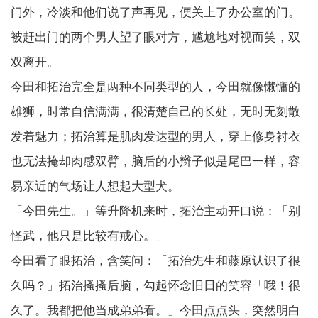
门外，冷淡和他们说了声再见，便关上了办公室的门。
被赶出门的两个男人望了眼对方，尴尬地对视而笑，双
双离开。
今田和拓治完全是两种不同类型的人，今田就像懒慵的
雄狮，时常自信满满，很清楚自己的长处，无时无刻散
发着魅力；拓治算是肌肉发达型的男人，穿上修身衬衣
也无法掩却肉感双臂，脑后的小辫子似是尾巴一样，容
易亲近的气场让人想起大型犬。
「今田先生。」等升降机来时，拓治主动开口说：「别
怪武，他只是比较有戒心。」
今田看了眼拓治，含笑问：「拓治先生和藤原认识了很
久吗？」拓治搔搔后脑，勾起怀念旧日的笑容「哦！很
久了。我都把他当成弟弟看。」今田点点头，突然明白