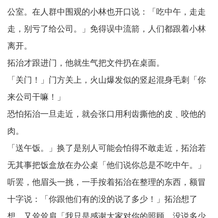
公室。在人群中围观的小林也开口说：「吃中午，走走
走，别亏了给公司。」免得误中流箭，人们都跟着小林
离开。
拓治才跟进门，他就生气把文件扔在桌面。
「关门！」门方关上，火山爆发似的竖起混身毛刺「你
来公司干嘛！」
恐怕拓治一旦走近，就会张口用利齿撕他的皮﹑咬他的
肉。
「送午饭。」换了是别人可能会怕得不敢走近，拓治若
无其事把饭盒放在办公桌「他们说你总是不吃中午。」
听罢，他眉头一挑，一手按着拓治在整理的东西，额冒
十字说：「你跟他们有的没的说了多少！」拓治想了
想，又耸耸肩「我只是感谢大家对你的照顾，没说多少