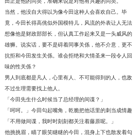
田正是他的同类，准确来说是对他有兴趣的同类。
当然，他没自大得以为像今田这种人会喜欢自己。毕
竟，今田长得高佻似外国模特儿，风流的外表让人无法
想像他是财政部部长，但认真工作起来又是一头威风的
雄狮。说实话，要不是碍着同事关係，他不介意﹑更不
抗拒和今田发生关係。谁会拒绝和大情圣来一段令人回
味的性关係？
男人到底都是凡人，心里有人、不可能得到的人，也敌
不过生理需要找上他人。
「今田先生什么时候当了总经理的间谍？」
「呵呵。」今田勾起嘴角，乾脆把他话里的刺当成情趣
「不用做间谍，我时时刻刻都关注着藤原呢。」
他挑挑眉，瞄了眼笑瞇瞇的今田，混身上下也散发着勾