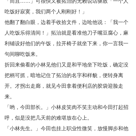
「而且……」可很快又被拓治的无赖说话驱散「一个人
吃饭好寂寞，我们两个人刚刚好！」
他翻了翻白眼，边着手收拾文件，边呛他说：「我一个
人吃饭乐得清间！」拓治就是看准他刀子嘴豆腐心，麻
利铺设好他们的午饭，拉开椅子就坐下来，你一言我一
句间聊吃饭来。
折回来偷看的小林见他们又是和平地坐下吃饭，确定没
把柄可抓，暗地记住了拓治的名字和样貌，便转身离
开。才拐出走廊，就见今田拿着便利店的胶袋迎脸走
来。
「哟，今田部长。」小林皮笑肉不笑主动和今田打起招
呼，似是没把几天前的难堪放在心上。
「小林先生。」今田也挂上职业性微笑，放慢脚步和他