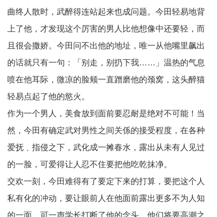
曲终人散时，武醉得连站起来也成问题。今田轻易地背
上了他，才发现这个厉害的男人比他想像中还要轻，而
且很会撒娇。今田问不出他的地址，唯一从他嘴里飙出
的话就只有一句：「别走，别扔下我……」温热的气息
喷在他耳际，微凉的脸颊一直蹭磨他的颈窝，这头醉猫
轻易点起了他的慾火。
作为一个男人，美食放到面前要忍耐是绝对不可能！当
然，今田有确定武对男性之间关係的接受程度，在各种
爱抚﹑指侵之下，武化成一摊春水，露出从未有人见过
的一脸，可爱得让人忍不住要把他吃乾抹净。
交欢一刻，今田难得有了要定下来的打算，要把这个人
私有化的冲动，要让眼前人在他面前露出更多不为人知
的一面。可一声学长打断了他的念头。他们将要高潮之