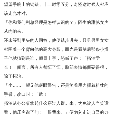
望望手腕上的钢錶，十二时零五分，奇怪这时候人都应
该走光才对。
「你和我们副总经理是怎样认识的？」陌生的甜腻女声
从内响来。
还未等到里头的人回答，他便踏步进去，只见男男女女
都围着一个背向他的高大身影，而光是看脑后那条小辫
子他就猜到是谁，额冒十字，怒喊了声：「拓治学
长！」闻言，所有人都怔了怔，脸部表情都僵硬得很，
除了拓治。
「小……」望见他瞇眼警告，还是笑着用力挥着粗壮的
手臂，改口叫：「武！」
拓治从办公桌拿起什么穿过人群走来，为免被人当笑话
看，他压声说了句：「跟我来。」便匆匆走进自己的办