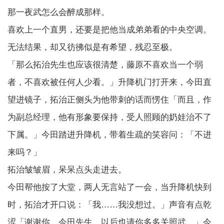
那一夜武怎么会醉成那样。
喜欢上一个直男，还要是把他当成弟弟看的中央空调。
无法结果，却又彷彿似是有希望，残忍至极。
「那么拓治先生也应该很清楚，藤原不喜欢当一个弱
者，不喜欢被任何人少看。」升降机门打开来，今田直
望进镜子，拓治正侧头为他带刺的话而愣住「而且，作
为副总经理，他有形象要保持，受人照顾的奶娃治不了
下属。」今田踏进升降机，带着生疏的笑容问：「不进
来吗？」
拓治皱皱眉，呆呆点头走进去。
今田帮他按了大堂，两人无言站了一会，当升降机快到
时，拓治才开口说：「我……我没想过。」声音有点乾
涩「谢谢你，今田先生。以后也请你多多关照武。」今