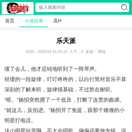
首页
小说目录
高H
乐天派
时间：2026-04-15 03:16
人气：
0
来源： 网络
缓了会儿，他才迟钝地听到了一阵琴声。
轻缓的一段旋律，叮叮咚咚的，以白行简对音乐不算
深刻的了解来听，旋律很基础，不过胜在耐听。
“哐。”杨招突然摁了一个低音，打断了连贯的曲调。
“就这儿，反拍进。”杨招开了免提，跟那个难缠的小
明星打电话。
这小明星叫原隰，不太会唱歌，偏偏还要做专辑，说