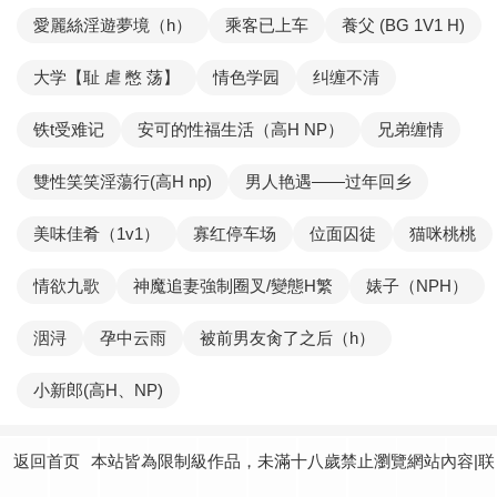
愛麗絲淫遊夢境（h）
乘客已上车
養父 (BG 1V1 H)
大学【耻 虐 憋 荡】
情色学园
纠缠不清
铁t受难记
安可的性福生活（高H NP）
兄弟缠情
雙性笑笑淫蕩行(高H np)
男人艳遇——过年回乡
美味佳肴（1v1）
寡红停车场
位面囚徒
猫咪桃桃
情欲九歌
神魔追妻強制圈叉/變態H繁
婊子（NPH）
洇浔
孕中云雨
被前男友肏了之后（h）
小新郎(高H、NP)
返回首页
本站皆為限制級作品，未滿十八歲禁止瀏覽網站內容|联