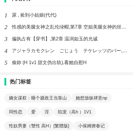
1
尿 , 捡到小姑娘(代代)
2
性感的美腿女神之乱伦绿帽,第7章 空姐美腿女神的丝袜足交
3
偏执占有【穿书】,第2章 温润如玉的允诚
4
アジャラカモクレン ごじょう テケレッツのパー,【No. 42 Rube Goldberg Machine】十四
5
偷妳 (H 1v1 甜文伪出轨),看她自慰H
热门标签
嫡女谋权：睡个摄政王当靠山
她想放纵肆意np
同性恋
爱
淫
陷宠（高h ）1V1
性奴男妻（雙性 高H）[繁體版]
小保姆撩春记