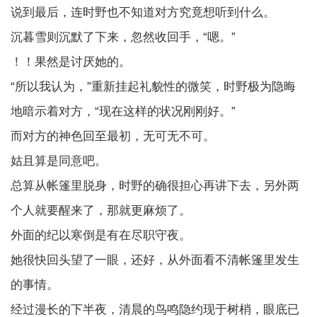
说到最后，连时野也不知道对方究竟想听到什么。
沉暮雪则沉默了下来，忽然收回手，“嗯。”
！！果然是讨厌她的。
“所以我认为，”重新挂起礼貌性的微笑，时野极为隐晦
地暗示着对方，“现在这样的状况刚刚好。”
而对方的神色回至最初，无可无不可。
姑且算是同意吧。
总算从帐篷里脱身，时野的确很担心再讲下去，另外两
个人就要醒来了，那就更麻烦了。
外面的纪以寒倒是有在尽职守夜。
她很快回头望了一眼，还好，从外面看不清帐篷里发生
的事情。
经过漫长的下半夜，清晨的鸟鸣隐约现于树梢，眼底已