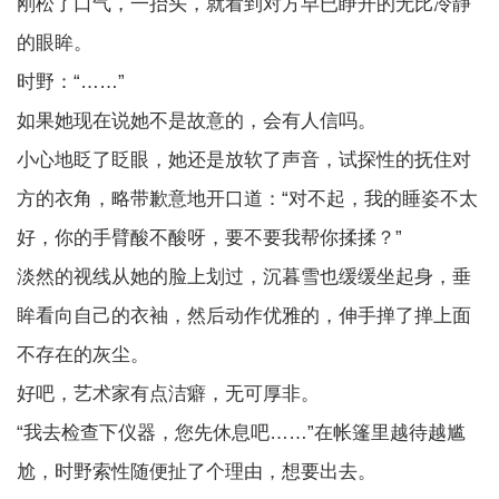
刚松了口气，一抬头，就看到对方早已睁开的无比冷静
的眼眸。
时野：“……”
如果她现在说她不是故意的，会有人信吗。
小心地眨了眨眼，她还是放软了声音，试探性的抚住对
方的衣角，略带歉意地开口道：“对不起，我的睡姿不太
好，你的手臂酸不酸呀，要不要我帮你揉揉？”
淡然的视线从她的脸上划过，沉暮雪也缓缓坐起身，垂
眸看向自己的衣袖，然后动作优雅的，伸手掸了掸上面
不存在的灰尘。
好吧，艺术家有点洁癖，无可厚非。
“我去检查下仪器，您先休息吧……”在帐篷里越待越尴
尬，时野索性随便扯了个理由，想要出去。