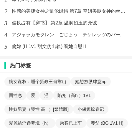
2
性感的美腿女神之乱伦绿帽,第7章 空姐美腿女神的丝袜足交
3
偏执占有【穿书】,第2章 温润如玉的允诚
4
アジャラカモクレン ごじょう テケレッツのパー,【No. 42 Rube Goldberg Machine】十四
5
偷妳 (H 1v1 甜文伪出轨),看她自慰H
热门标签
嫡女谋权：睡个摄政王当靠山
她想放纵肆意np
同性恋
爱
淫
陷宠（高h ）1V1
性奴男妻（雙性 高H）[繁體版]
小保姆撩春记
愛麗絲淫遊夢境（h）
乘客已上车
養父 (BG 1V1 H)