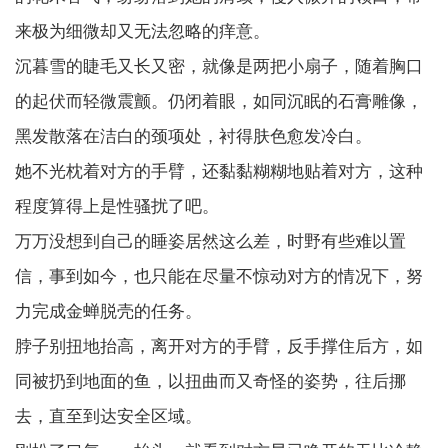
来极为细微却又无法忽略的痒意。
沉暮雪的睫毛又长又密，就像是两把小扇子，随着胸口
的起伏而轻微震颤。仍闭着眼，如同沉眠的石膏雕像，
黑发散落在洁白的颈项处，衬得肤色愈发冷白。
她不光枕着对方的手臂，还黏黏糊糊地贴着对方，这种
程度算得上是性骚扰了吧。
万万没想到自己的睡姿居然这么差，时野有些难以置
信，事到如今，也只能在尽量不惊动对方的情况下，努
力完成金蝉脱壳的任务。
脖子别扭地抬高，离开对方的手臂，反手撑住后方，如
同被扔到地面的鱼，以扭曲而又奇怪的姿势，往后挪
去，直至到达安全区域。