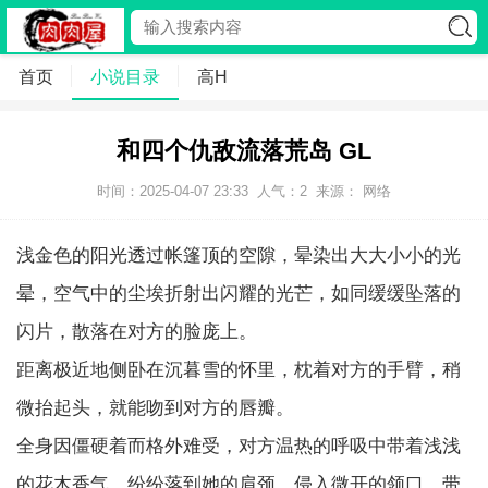
首页
小说目录
高H
和四个仇敌流落荒岛 GL
时间：2025-04-07 23:33
人气：
2
来源： 网络
浅金色的阳光透过帐篷顶的空隙，晕染出大大小小的光
晕，空气中的尘埃折射出闪耀的光芒，如同缓缓坠落的
闪片，散落在对方的脸庞上。
距离极近地侧卧在沉暮雪的怀里，枕着对方的手臂，稍
微抬起头，就能吻到对方的唇瓣。
全身因僵硬着而格外难受，对方温热的呼吸中带着浅浅
的花木香气，纷纷落到她的肩颈，侵入微开的领口，带