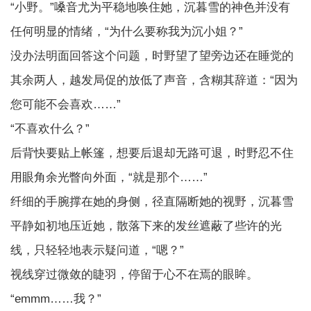
“小野。”嗓音尤为平稳地唤住她，沉暮雪的神色并没有
任何明显的情绪，“为什么要称我为沉小姐？”
没办法明面回答这个问题，时野望了望旁边还在睡觉的
其余两人，越发局促的放低了声音，含糊其辞道：“因为
您可能不会喜欢……”
“不喜欢什么？”
后背快要贴上帐篷，想要后退却无路可退，时野忍不住
用眼角余光瞥向外面，“就是那个……”
纤细的手腕撑在她的身侧，径直隔断她的视野，沉暮雪
平静如初地压近她，散落下来的发丝遮蔽了些许的光
线，只轻轻地表示疑问道，“嗯？”
视线穿过微敛的睫羽，停留于心不在焉的眼眸。
“emmm……我？”