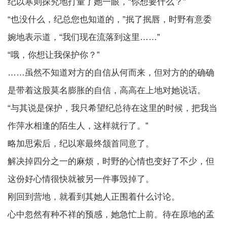
纪以寒则探究地打量了她一眼，“你想要什么？”
“也没什么，纪总您也知道的，”抿了抿唇，时野有意委
婉地表示道，“我们现在流落到这里……”
“哦，你想让我保护你？”
……虽然不知道对方的自信从何而来，但对方的的确确
是带着这股莫名膨胀的自信，高高在上地对她说话。
“与其说是保护，我只希望纪总待在这里的时候，把我当
作萍水相逢的陌生人，这样就行了。”
略加思索后，纪以寒最终颔首同意了。
解决掉四分之一的麻烦，时野的心情也变好了不少，但
这份好心情很快就被另一件事毁掉了。
刚回到营地，就看到其她人正围着什么讨论。
心中忽然有种不祥的预感，她急忙上前。待在原地的孟