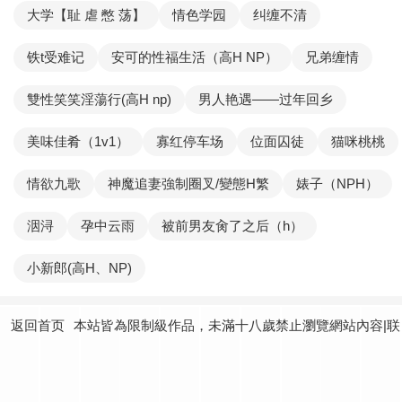
大学【耻 虐 憋 荡】
情色学园
纠缠不清
铁t受难记
安可的性福生活（高H NP）
兄弟缠情
雙性笑笑淫蕩行(高H np)
男人艳遇——过年回乡
美味佳肴（1v1）
寡红停车场
位面囚徒
猫咪桃桃
情欲九歌
神魔追妻強制圈叉/變態H繁
婊子（NPH）
洇浔
孕中云雨
被前男友肏了之后（h）
小新郎(高H、NP)
返回首页
本站皆為限制級作品，未滿十八歲禁止瀏覽網站內容|联
系我们：
yundtjoey24@gmail.com
|