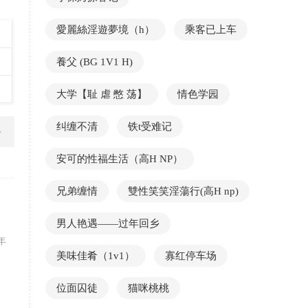
愛麗絲淫遊夢境（h）
乘客已上车
養父 (BG 1V1 H)
大学【耻 虐 憋 荡】
情色学园
纠缠不清
铁t受难记
安可的性福生活（高H NP）
兄弟缠情
雙性笑笑淫蕩行(高H np)
男人艳遇——过年回乡
年
美味佳肴（1v1）
寡红停车场
位面囚徒
猫咪桃桃