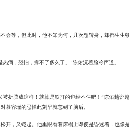
都不会等，但此时，他不知为何，几次想转身，却都生生
是热病，恐怕，撑不了多久了。”陈佑沉着脸冷声道。
又被折腾成这样！就算是铁打的也经不住吧！”陈佑越说
中对慕容瑾的忌惮此刻早就忘到了脑后。
；松开，又蜷起。他垂眼看着床榻上即便是昏迷着，也像