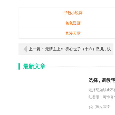
书包小说网
色色漫画
禁漫天堂
上一篇：
无情主上VS痴心世子（十六）坠儿 , 快
穿之“情”深一寸(喵小可)
最新文章
选择 , 调教宅
选择纪如锡止不
红着眼，可怜兮兮
(0)人阅读