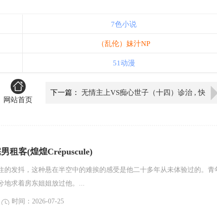
7色小说
（乱伦）妹汁NP
51动漫
下一篇：
无情主上VS痴心世子（十四）诊治 , 快
网站首页
穿之“情”深一寸(喵小可)
男租客(煌煌Crépuscule)
住的发抖，这种悬在半空中的难挨的感受是他二十多年从未体验过的。青
地求着房东姐姐放过他。...
时间：2026-07-25