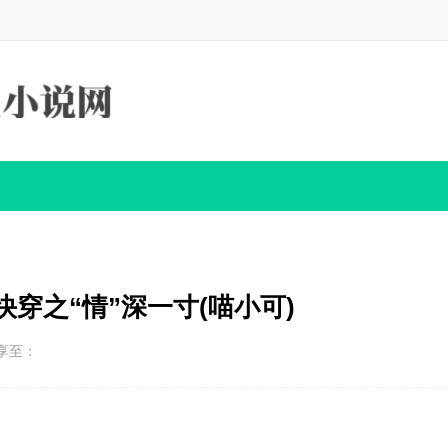
快穿之“情”深一寸(喵小可)
享至：