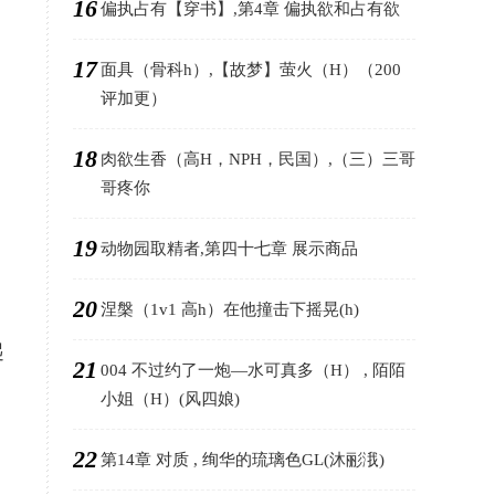
16
偏执占有【穿书】,第4章 偏执欲和占有欲
17
面具（骨科h）,【故梦】萤火（H）（200
评加更）
18
肉欲生香（高H，NPH，民国）,（三）三哥
哥疼你
19
动物园取精者,第四十七章 展示商品
20
涅槃（1v1 高h）在他撞击下摇晃(h)
起
21
004 不过约了一炮—水可真多（H） , 陌陌
小姐（H）(风四娘)
。
22
第14章 对质 , 绚华的琉璃色GL(沐彨涐)