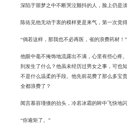
深陷于噩梦之中不断哭泣颤抖的人，脸上仍是
陈佑见他无动于衷的模样更是来气，第一次觉
“倘若这样，那我也不必再医，省的浪费药材！”
他眼中毫不掩饰地流露出不满，心里有些心疼
到发生了什么？他虽未经历过男女之事，可也
不是什么温柔的手段。他先前花费了那么多宝
全都浪费了？
闻言慕容瑾倏的抬头，冷若冰霜的眸中飞快地
“你逾矩了。”