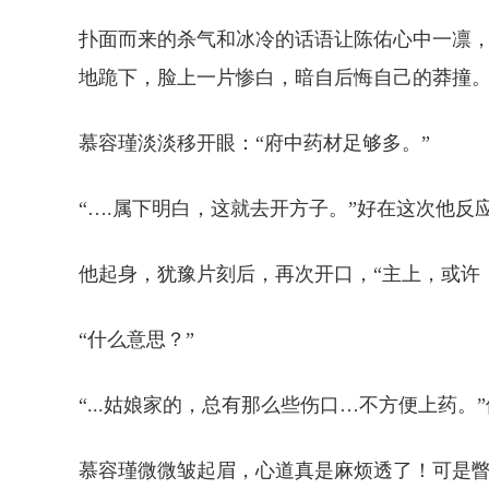
扑面而来的杀气和冰冷的话语让陈佑心中一凛
地跪下，脸上一片惨白，暗自后悔自己的莽撞
慕容瑾淡淡移开眼：“府中药材足够多。”
“….属下明白，这就去开方子。”好在这次他
他起身，犹豫片刻后，再次开口，“主上，或许
“什么意思？”
“...姑娘家的，总有那么些伤口…不方便上药。
慕容瑾微微皱起眉，心道真是麻烦透了！可是