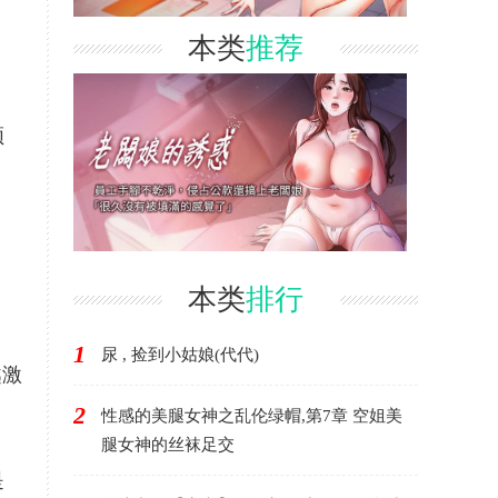
本类
推荐
顿
本类
排行
1
尿 , 捡到小姑娘(代代)
越激
2
性感的美腿女神之乱伦绿帽,第7章 空姐美
腿女神的丝袜足交
是