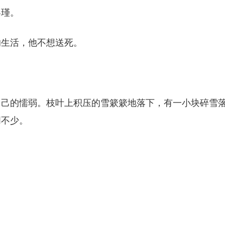
容瑾。
的生活，他不想送死。
自己的懦弱。枝叶上积压的雪簌簌地落下，有一小块碎雪
明不少。