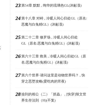
23
第54章 默默 , 绚华的琉璃色GL(沐彨涐)
24
第十八章 对峙 , 冷暖人间心归处GL（原名:
恶魔与白兔精GL）(沐彨涐)
25
第二十二章 修罗场 , 冷暖人间心归处
GL（原名:恶魔与白兔精GL）(沐彨涐)
落
26
第六十三章 救美 , 冷暖人间心归处GL（原
名:恶魔与白兔精GL）(沐彨涐)
27
第六个世界·请问这里是动物世界吗？ , 快
穿之恶堕攻略(爱吃肉的宵夜)
28
撿到的相公（二）「抓蟲」 , [快穿]辣文世
界生存法則（H)(不复)