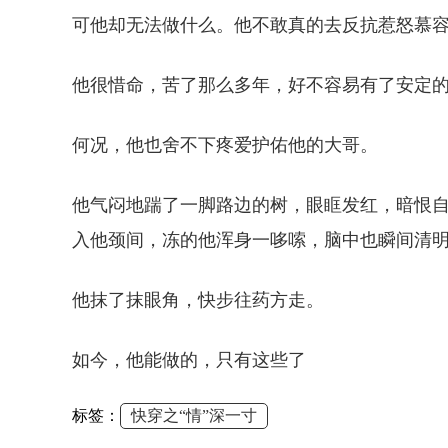
可他却无法做什么。他不敢真的去反抗惹怒慕
他很惜命，苦了那么多年，好不容易有了安定
何况，他也舍不下疼爱护佑他的大哥。
他气闷地踹了一脚路边的树，眼眶发红，暗恨
入他颈间，冻的他浑身一哆嗦，脑中也瞬间清
他抹了抹眼角，快步往药方走。
如今，他能做的，只有这些了
标签：
快穿之“情”深一寸