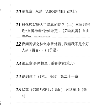
猛
10
第九章 , 永爱（ABO剧情H）(绅士)
11
極化後就變大了是真的嗎？（上）三日月宗
近*女審神者*歌仙兼定 , 【刀劍亂舞】自由
戀愛(ClaireSerena)
12
夜间闲谈之林似水番外篇 , 我猜我不是个好
人gl（百合abo）(予温)
13
第五章 身体检查 , 重罪少女(菀儿)
14
逮到你了（1V1、高H）,第二十一章
15
伏苏（强取巧夺 1v2 高h ）,射到车顶（微
h）
伤