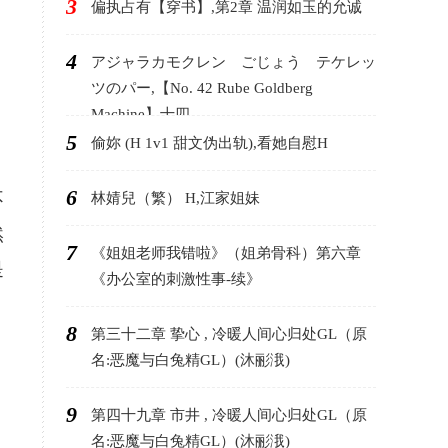
3
偏执占有【穿书】,第2章 温润如玉的允诚
4
アジャラカモクレン ごじょう テケレッ
ツのパー,【No. 42 Rube Goldberg
Machine】十四
5
偷妳 (H 1v1 甜文伪出轨),看她自慰H
6
不
林婧兒（繁） H,江家姐妹
然
7
《姐姐老师我错啦》（姐弟骨科）第六章
是
《办公室的刺激性事-续》
8
第三十二章 挚心 , 冷暖人间心归处GL（原
名:恶魔与白兔精GL）(沐彨涐)
9
第四十九章 市井 , 冷暖人间心归处GL（原
名:恶魔与白兔精GL）(沐彨涐)