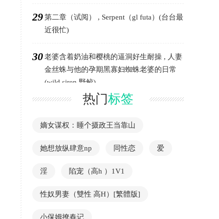
29
第二章（试阅） , Serpent（gl futa）(台台最
近很忙)
30
老婆含着奶油和樱桃的逼洞好生耐操 , 人妻
金丝蛛与他的孕期黑寡妇蜘蛛老婆的日常
(wild siren 野鲛)
热门
标签
嫡女谋权：睡个摄政王当靠山
她想放纵肆意np
同性恋
爱
淫
陷宠（高h ）1V1
性奴男妻（雙性 高H）[繁體版]
小保姆撩春记