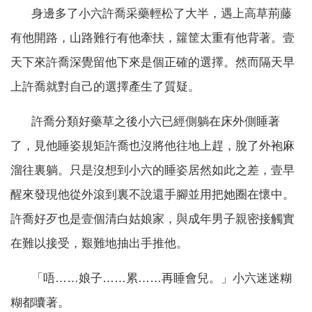
身邊多了小六許喬采藥輕松了大半，遇上高草荊藤
有他開路，山路難行有他牽扶，籮筐太重有他背著。壹
天下來許喬深覺留他下來是個正確的選擇。然而隔天早
上許喬就對自己的選擇產生了質疑。
許喬分類好藥草之後小六已經側躺在床外側睡著
了，見他睡姿規矩許喬也沒將他往地上趕，脫了外袍麻
溜往裏躺。只是沒想到小六的睡姿居然如此之差，壹早
醒來發現他從外滾到裏不說還手腳並用把她圈在懷中。
許喬好歹也是壹個清白姑娘家，與成年男子親密接觸實
在難以接受，艱難地抽出手推他。
「唔……娘子……累……再睡會兒。」小六迷迷糊
糊都囔著。