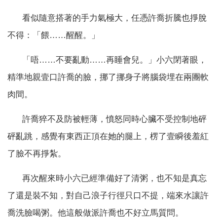
看似隨意搭著的手力氣極大，任憑許喬折騰也掙脫
不得：「餵……醒醒。」
「唔……不要亂動……再睡會兒。」小六閉著眼，
精準地親壹口許喬的臉，挪了挪身子將腦袋埋在兩團軟
肉間。
許喬猝不及防被輕薄，憤怒同時心臟不受控制地砰
砰亂跳，感覺有東西正頂在她的腿上，楞了壹瞬後羞紅
了臉不再掙紮。
再次醒來時小六已經準備好了清粥，也不知是真忘
了還是裝不知，對自己浪子行徑只口不提，端來水讓許
喬洗臉喝粥。他這般做派許喬也不好立馬質問。