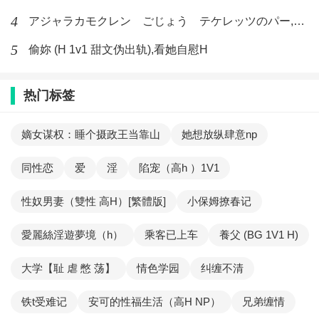
4
アジャラカモクレン ごじょう テケレッツのパー,【No. 42 Rube Goldberg Machine】十四
5
偷妳 (H 1v1 甜文伪出轨),看她自慰H
热门标签
嫡女谋权：睡个摄政王当靠山
她想放纵肆意np
同性恋
爱
淫
陷宠（高h ）1V1
性奴男妻（雙性 高H）[繁體版]
小保姆撩春记
愛麗絲淫遊夢境（h）
乘客已上车
養父 (BG 1V1 H)
大学【耻 虐 憋 荡】
情色学园
纠缠不清
铁t受难记
安可的性福生活（高H NP）
兄弟缠情