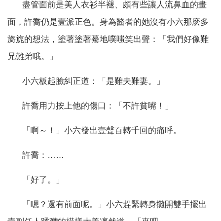
盡管面前是美人衣衫半褪、頗有些讓人流鼻血的畫
面，許喬仍是壹派正色。身為醫者的她沒有小六那麽多
旖旎的想法，塗著塗著驀地噗嗤笑出聲：「我們好像難
兄難弟哦。」
小六板起臉糾正道：「是難夫難妻。」
許喬用力按上他的傷口：「不許貧嘴！」
「啊～！」小六發出壹聲百轉千回的痛呼。
許喬：……
「好了。」
「嗯？還有前面呢。」小六趕緊轉身攤開雙手擺出