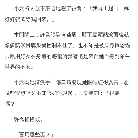
小六將人放下細心地壓了被角：「我再上趟山，妳
好好躺著等我回來。」
木門闔上，許喬眼珠有些癢，眨下壹顆熱淚而後就
像多諾米骨牌般就控制不住了。也不知是被原身懷念過
去親朋好友在身邊的感傷所影響還是來自她自身對陌生
世界的不安。
小六為她清洗手上傷口時發現她眼眶紅得厲害，想
說些安慰話又不知該如何說起，只柔聲問：「很痛
嗎？」
許喬搖搖頭。
「要用哪些藥？」