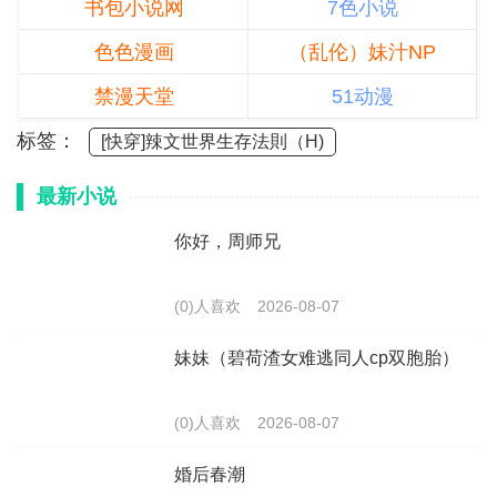
书包小说网
7色小说
色色漫画
（乱伦）妹汁NP
禁漫天堂
51动漫
标签：
[快穿]辣文世界生存法則（H)
最新小说
你好，周师兄
(0)人喜欢
2026-08-07
妹妹（碧荷渣女难逃同人cp双胞胎）
(0)人喜欢
2026-08-07
婚后春潮