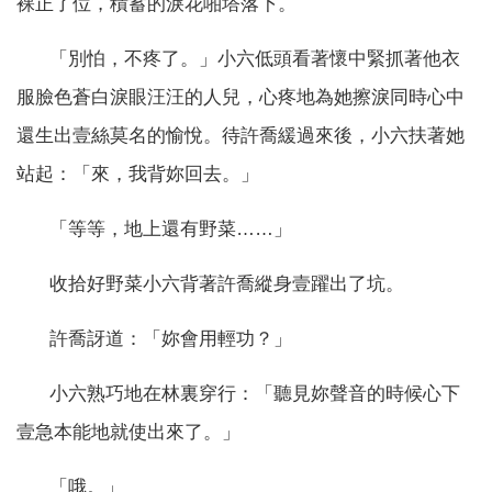
裸正了位，積蓄的淚花啪塔落下。
「別怕，不疼了。」小六低頭看著懷中緊抓著他衣
服臉色蒼白淚眼汪汪的人兒，心疼地為她擦淚同時心中
還生出壹絲莫名的愉悅。待許喬緩過來後，小六扶著她
站起：「來，我背妳回去。」
「等等，地上還有野菜……」
收拾好野菜小六背著許喬縱身壹躍出了坑。
許喬訝道：「妳會用輕功？」
小六熟巧地在林裏穿行：「聽見妳聲音的時候心下
壹急本能地就使出來了。」
「哦。」