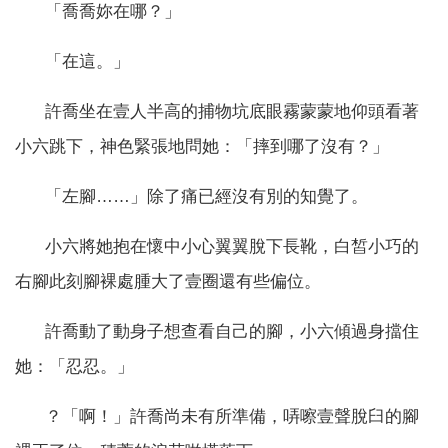
「喬喬妳在哪？」
「在這。」
許喬坐在壹人半高的捕物坑底眼霧蒙蒙地仰頭看著
小六跳下，神色緊張地問她：「摔到哪了沒有？」
「左腳……」除了痛已經沒有別的知覺了。
小六將她抱在懷中小心翼翼脫下長靴，白皙小巧的
右腳此刻腳裸處腫大了壹圈還有些偏位。
許喬動了動身子想查看自己的腳，小六傾過身擋住
她：「忍忍。」
？「啊！」許喬尚未有所準備，哢嚓壹聲脫臼的腳