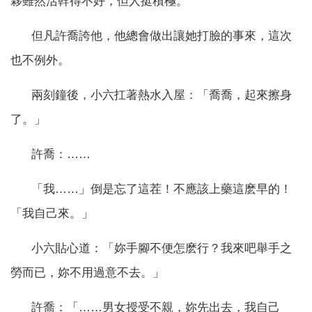
夥雖然活幹得不好，但人挺積極。
但凡許喬誇他，他總會做出讓她打臉的事來，這次
也不例外。
兩刻鐘後，小六扛著熱水入屋：「喬喬，起來擦身
了。」
許喬：……
「我……」倒是忘了這茬！不應該上藥這麽早的！
「我自己來。」
小六貼心道：「妳手腳不便怎麽行？我來吧舉手之
勞而已，妳不用過意不去。」
許喬：「……男女授受不親，妳先出去，我自己