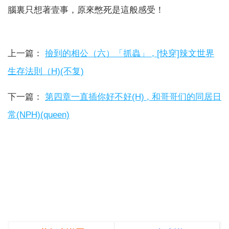
腦裏只想著壹事，原來憋死是這般感受！
上一篇：
撿到的相公（六）「抓蟲」 , [快穿]辣文世界
生存法則（H)(不复)
下一篇：
第四章一直插你好不好(H) , 和哥哥们的同居日
常(NPH)(queen)