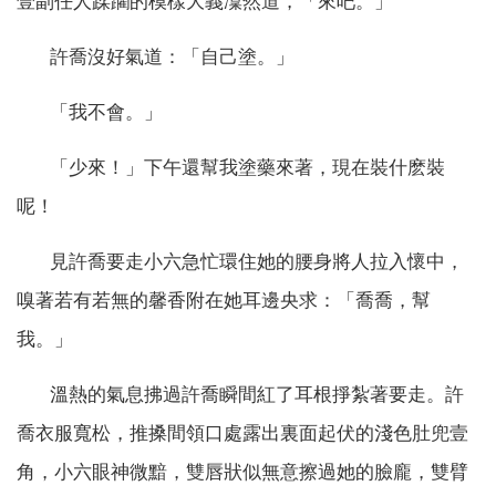
壹副任人蹂躪的模樣大義凜然道，「來吧。」
許喬沒好氣道：「自己塗。」
「我不會。」
「少來！」下午還幫我塗藥來著，現在裝什麽裝
呢！
見許喬要走小六急忙環住她的腰身將人拉入懷中，
嗅著若有若無的馨香附在她耳邊央求：「喬喬，幫
我。」
溫熱的氣息拂過許喬瞬間紅了耳根掙紮著要走。許
喬衣服寬松，推搡間領口處露出裏面起伏的淺色肚兜壹
角，小六眼神微黯，雙唇狀似無意擦過她的臉龐，雙臂