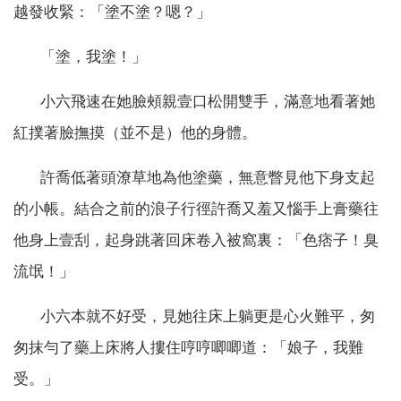
越發收緊：「塗不塗？嗯？」
「塗，我塗！」
小六飛速在她臉頰親壹口松開雙手，滿意地看著她
紅撲著臉撫摸（並不是）他的身體。
許喬低著頭潦草地為他塗藥，無意瞥見他下身支起
的小帳。結合之前的浪子行徑許喬又羞又惱手上膏藥往
他身上壹刮，起身跳著回床卷入被窩裏：「色痞子！臭
流氓！」
小六本就不好受，見她往床上躺更是心火難平，匆
匆抹勻了藥上床將人摟住哼哼唧唧道：「娘子，我難
受。」