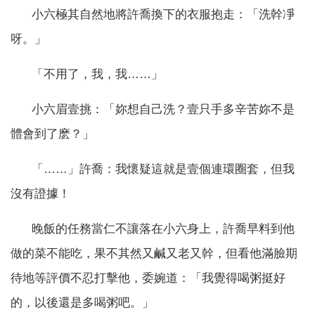
小六極其自然地將許喬換下的衣服抱走：「洗幹凈
呀。」
「不用了，我，我……」
小六眉壹挑：「妳想自己洗？壹只手多辛苦妳不是
體會到了麽？」
「……」許喬：我懷疑這就是壹個連環圈套，但我
沒有證據！
晚飯的任務當仁不讓落在小六身上，許喬早料到他
做的菜不能吃，果不其然又鹹又老又幹，但看他滿臉期
待地等評價不忍打擊他，委婉道：「我覺得喝粥挺好
的，以後還是多喝粥吧。」