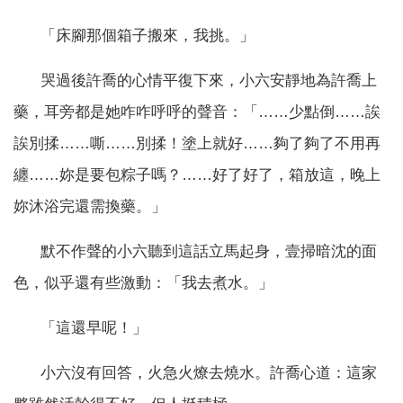
「床腳那個箱子搬來，我挑。」
哭過後許喬的心情平復下來，小六安靜地為許喬上
藥，耳旁都是她咋咋呼呼的聲音：「……少點倒……誒
誒別揉……嘶……別揉！塗上就好……夠了夠了不用再
纏……妳是要包粽子嗎？……好了好了，箱放這，晚上
妳沐浴完還需換藥。」
默不作聲的小六聽到這話立馬起身，壹掃暗沈的面
色，似乎還有些激動：「我去煮水。」
「這還早呢！」
小六沒有回答，火急火燎去燒水。許喬心道：這家