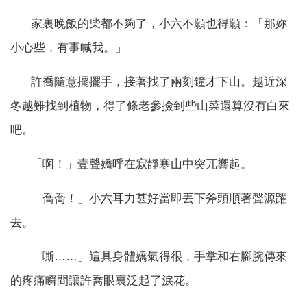
家裏晚飯的柴都不夠了，小六不願也得願：「那妳
小心些，有事喊我。」
許喬隨意擺擺手，接著找了兩刻鐘才下山。越近深
冬越難找到植物，得了條老參撿到些山菜還算沒有白來
吧。
「啊！」壹聲嬌呼在寂靜寒山中突兀響起。
「喬喬！」小六耳力甚好當即丟下斧頭順著聲源躍
去。
「嘶……」這具身體嬌氣得很，手掌和右腳腕傳來
的疼痛瞬間讓許喬眼裏泛起了淚花。