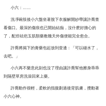
小六：……
洗凈碗筷後小六盤坐著脫下衣服解開紗帶讓許喬查
看傷口。最深的傷痕也已開始結痂，沒什麽好擔心的
了，配些祛疤玉肌類藥敷幾天外傷便能完全愈合。
許喬將揭下的膏藥包起放到壹邊：「可以碰水了，
去吧。」
小六再不樂意此刻也沒了理由讓許喬幫他擦身乖乖
到隔壁草房洗澡回來上藥。
許喬動作很輕，柔軟的指腹劃過後背肌膚，攪動著
小六心神。