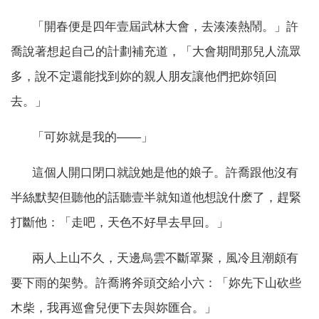
「開春便是四年壹屆武林大會，去湊湊熱鬧。」許
喬說著想起自己的計劃補充道，「大會期間那兒人流眾
多，說不定還能找到妳的親人朋友讓他們把妳領回
去。」
「可妳就是我的——」
這個人開口閉口就說她是他的娘子。許喬跟他沒有
半絲默契但聽他的話聽壹半就知道他想說什麽了，趕緊
打斷他：「走吧，天色不好早去早回。」
兩人上山不久，天邊烏雲不斷罩聚，風冷且潮頗有
要下雨的架勢。許喬將斧頭交給小六：「妳先下山砍些
木柴，我再巡會兒便下去與妳匯合。」