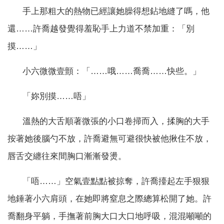
手上那粗大的熱物已經讓她臊得想鉆地縫了嗎，他
還……許喬越發覺得羞恥手上力道不禁加重：「別
摸……」
小六微微壹顫：「……哦……喬喬……快些。」
「妳別摸……唔」
溫熱的大舌順著微張的小口卷掃而入，揉胸的大手
按著她後腦勺不放，許喬避無可避很快被他揪住不放，
唇舌交纏往來間胸口漸漸發燙。
「唔……」空氣壹點點被掠奪，許喬擡起左手狠狠
地錘著小六肩頭，在她即將窒息之際總算松開了她。許
喬翻身平躺，手撫著前胸大口大口地呼吸，混混噸噸的