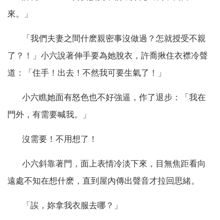
來。」
「我們夫妻之間什麽親密事沒做過？怎就授受不親
了？！」小六說著伸手要為她脫衣，許喬揪住衣襟冷聲
道：「住手！出去！不然我可要生氣了！」
小六瞧她面有怒色也不好強逼，作了退步：「我在
門外，有需要喊我。」
沒需要！不用想了！
小六斜靠著門，面上表情冷淡下來，目無焦距看向
遠處不知在想什麽，直到屋內傳出聲音才拉回思緒。
「誒，妳拿我衣服去哪？」