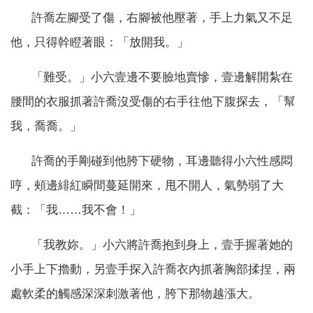
許喬左腳受了傷，右腳被他壓著，手上力氣又不足
他，只得幹瞪著眼：「放開我。」
「難受。」小六壹邊不要臉地賣慘，壹邊解開紮在
腰間的衣服抓著許喬沒受傷的右手往他下腹探去，「幫
我，喬喬。」
許喬的手剛碰到他胯下硬物，耳邊聽得小六性感悶
哼，頰邊緋紅瞬間蔓延開來，甩不開人，氣勢弱了大
截：「我……我不會！」
「我教妳。」小六將許喬抱到身上，壹手握著她的
小手上下擼動，另壹手探入許喬衣內抓著胸部揉捏，兩
處軟柔的觸感深深刺激著他，胯下那物越漲大。