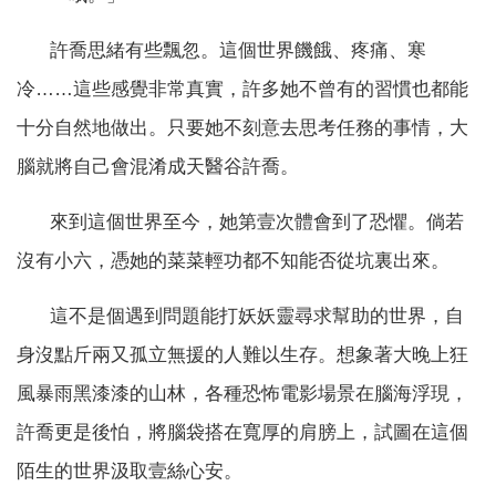
許喬思緒有些飄忽。這個世界饑餓、疼痛、寒
冷……這些感覺非常真實，許多她不曾有的習慣也都能
十分自然地做出。只要她不刻意去思考任務的事情，大
腦就將自己會混淆成天醫谷許喬。
來到這個世界至今，她第壹次體會到了恐懼。倘若
沒有小六，憑她的菜菜輕功都不知能否從坑裏出來。
這不是個遇到問題能打妖妖靈尋求幫助的世界，自
身沒點斤兩又孤立無援的人難以生存。想象著大晚上狂
風暴雨黑漆漆的山林，各種恐怖電影場景在腦海浮現，
許喬更是後怕，將腦袋搭在寬厚的肩膀上，試圖在這個
陌生的世界汲取壹絲心安。