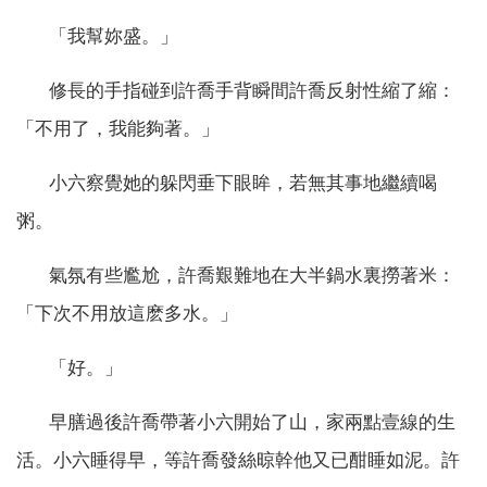
「我幫妳盛。」
修長的手指碰到許喬手背瞬間許喬反射性縮了縮：
「不用了，我能夠著。」
小六察覺她的躲閃垂下眼眸，若無其事地繼續喝
粥。
氣氛有些尷尬，許喬艱難地在大半鍋水裏撈著米：
「下次不用放這麽多水。」
「好。」
早膳過後許喬帶著小六開始了山，家兩點壹線的生
活。小六睡得早，等許喬發絲晾幹他又已酣睡如泥。許