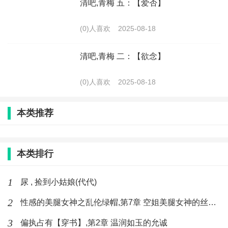
清吧,青梅 五：【爱否】
(0)人喜欢
2025-08-18
清吧,青梅 二：【欲念】
(0)人喜欢
2025-08-18
本类推荐
本类排行
1
尿 , 捡到小姑娘(代代)
2
性感的美腿女神之乱伦绿帽,第7章 空姐美腿女神的丝袜足交
3
偏执占有【穿书】,第2章 温润如玉的允诚