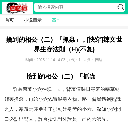
首页
小说目录
高H
撿到的相公（二）「抓蟲」 , [快穿]辣文世
界生存法則（H)(不复)
时间：2025-11-14 14:03
人气：
1
来源： 网络
撿到的相公（二）「抓蟲」
許喬帶著小六往鎮上去，背著這幾日尋來的藥草到
鋪裏換錢，再給小六添置幾身衣物。路上偶爾遇到熟識
之人，寒暄之時免不了提到她身旁的小六。深知小六開
口必語出驚人，許喬搶先對外說是自己的六師兄。