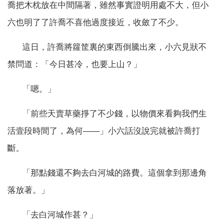
喬把木枕放在中間隔著，雖然事實證明用處不大，但小
六也明了了許喬不喜他過度接近，收斂了不少。
這日，許喬將籮筐裏的東西倒騰出來，小六見狀不
禁問道：「今日甚冷，也要上山？」
「嗯。」
「前些天賣草藥掙了不少錢，以物價來看夠我們生
活壹段時間了，為何——」小六話沒說完就被許喬打
斷。
「那點錢還不夠去白河城的路費。這個拿到那邊角
落放著。」
「去白河城作甚？」