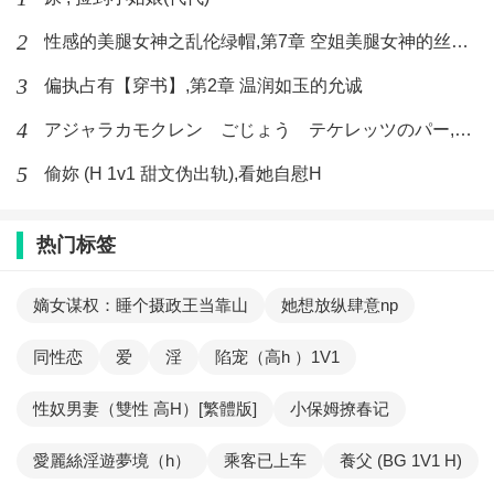
2
性感的美腿女神之乱伦绿帽,第7章 空姐美腿女神的丝袜足交
3
偏执占有【穿书】,第2章 温润如玉的允诚
4
アジャラカモクレン ごじょう テケレッツのパー,【No. 42 Rube Goldberg Machine】十四
5
偷妳 (H 1v1 甜文伪出轨),看她自慰H
热门标签
嫡女谋权：睡个摄政王当靠山
她想放纵肆意np
同性恋
爱
淫
陷宠（高h ）1V1
性奴男妻（雙性 高H）[繁體版]
小保姆撩春记
愛麗絲淫遊夢境（h）
乘客已上车
養父 (BG 1V1 H)