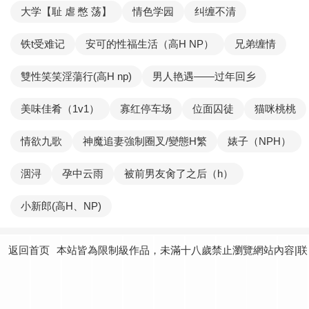
大学【耻 虐 憋 荡】
情色学园
纠缠不清
铁t受难记
安可的性福生活（高H NP）
兄弟缠情
雙性笑笑淫蕩行(高H np)
男人艳遇——过年回乡
美味佳肴（1v1）
寡红停车场
位面囚徒
猫咪桃桃
情欲九歌
神魔追妻強制圈叉/變態H繁
婊子（NPH）
洇浔
孕中云雨
被前男友肏了之后（h）
小新郎(高H、NP)
返回首页
本站皆為限制級作品，未滿十八歲禁止瀏覽網站內容|联
系我们：
yundtjoey24@gmail.com
|